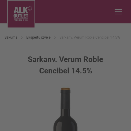
Sākums
Ekspertu izvēle
Sarkanv. Verum Roble Cencibel 14.5%
Sarkanv. Verum Roble
Cencibel 14.5%
Iet
uz
galerijas
beigām