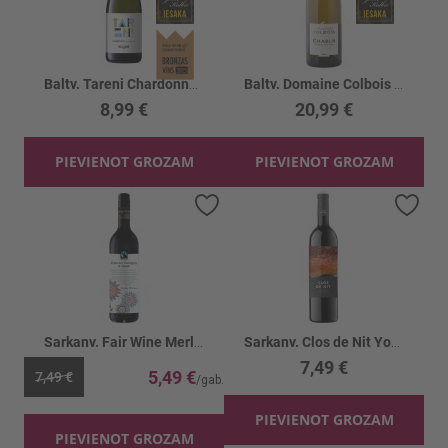
Baltv. Tareni Chardonnay 12.5%
Baltv. Domaine Colbois Chablis 13%
8,99 €
20,99 €
PIEVIENOT GROZAM
PIEVIENOT GROZAM
Pievienot vēlmju sarakstam
Piev
Sarkanv. Fair Wine Merlot Dry 13%
Sarkanv. Clos de Nit Young 14%
7,49 €
5,49 €
7,49 €
PIEVIENOT GROZAM
PIEVIENOT GROZAM