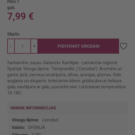
Pērc 1
gab.
7,99 €
Skaits
-
+
PIEVIENOT GROZAM
Sarkanvīns, sauss. Gatavots Kastīlijas - Lamančas reģionā
Spānijā. Vīnogu šķirne: ‘Tempranillo’, ('Cencibel'). Aromāts un
garša: ķirši, zemeņu ievārījums, olīvas, aronijas, plūmes. Stils:
augļains un elegants. Ieteicamie ēdieni: grilēta jēra un liellopa
gaļa, sautējumi ar gaļu, puscietie sieri. Lietošanas temperatūra:
16-18C.
VAIRĀK INFORMĀCIJAS
Vairāk
Cencibel
informācijas
SPĀNIJA