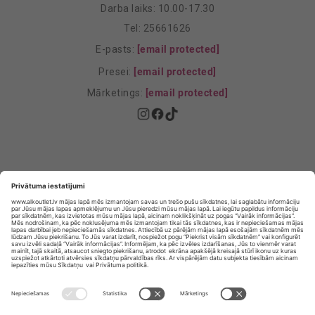
Darba laiks: 10.00-17.30
Tel: 25661626
E-pasts:
[email protected]
Presei:
[email protected]
Mārketings:
[email protected]
Privātuma politika
Privātuma Iestatījumi
E-veikala lietošanas noteikumi