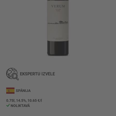
Iet
uz
galerijas
EKSPERTU IZVĒLE
sākumu
SPĀNIJA
0.75l, 14.5%, 10.65 €/l
NOLIKTAVĀ