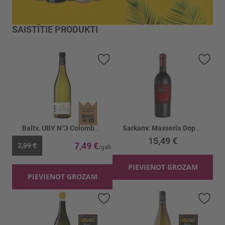
SAISTĪTIE PRODUKTI
Pievienot vēlmju sarakstam
Piev
Baltv. UBY N°3 Colombard Sauvignon 11%
Sarkanv. Masseria Doppio Passo Cuvee 16%
15,49 €
7,49 €
7,99 €
PIEVIENOT GROZAM
PIEVIENOT GROZAM
Pievienot vēlmju sarakstam
Piev