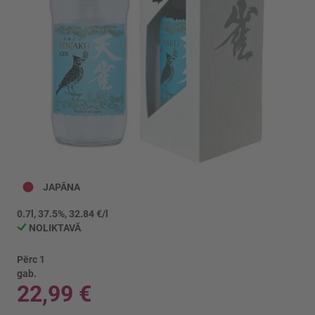
Iet
uz
JAPĀNA
galerijas
sākumu
0.7l, 37.5%, 32.84 €/l
NOLIKTAVĀ
Pērc 1
gab.
22,99 €