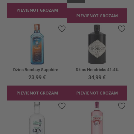
PIEVIENOT GROZAM
PIEVIENOT GROZAM
Pievienot vēlmju sarakstam
Piev
Džins Bombay Sapphire Sunset 43%
Džins Hendricks 41.4%
23,99 €
34,99 €
PIEVIENOT GROZAM
PIEVIENOT GROZAM
Pievienot vēlmju sarakstam
Piev