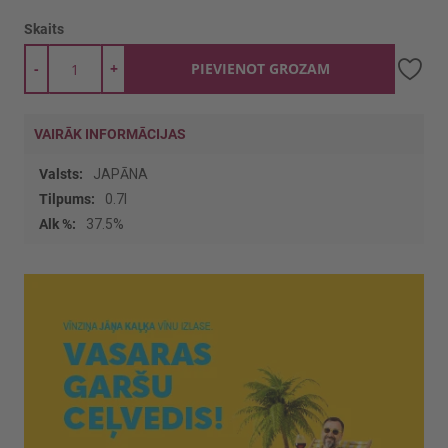
Skaits
-
+
PIEVIENOT GROZAM
VAIRĀK INFORMĀCIJAS
Vairāk
JAPĀNA
informācijas
0.7l
37.5%