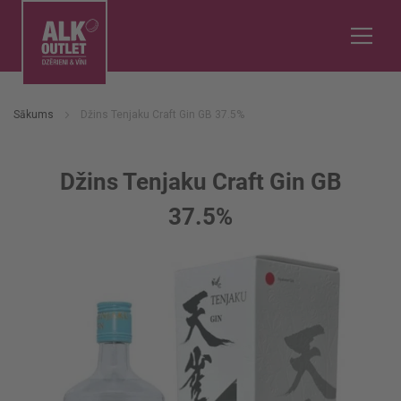
Sākums
Džins Tenjaku Craft Gin GB 37.5%
Džins Tenjaku Craft Gin GB
37.5%
Iet
uz
galerijas
beigām