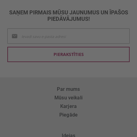
SAŅEM PIRMAIS MŪSU JAUNUMUS UN ĪPAŠOS
PIEDĀVĀJUMUS!
Pieteikties
jaunumu
saņemšanai:
PIERAKSTĪTIES
Par mums
Mūsu veikali
Karjera
Piegāde
Idejas