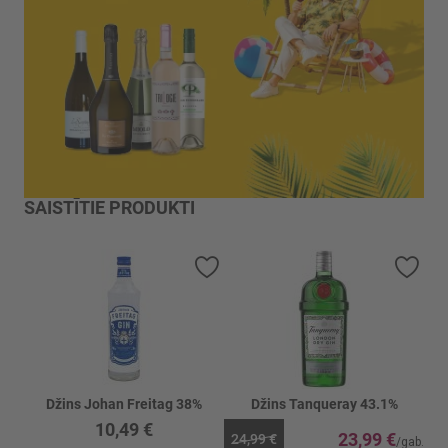
SAISTĪTIE PRODUKTI
Pievienot vēlmju sarakstam
Piev
Džins Johan Freitag 38%
Džins Tanqueray 43.1%
10,49 €
23,99 €
24,99 €