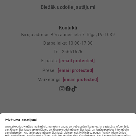
Biežāk uzdotie jautājumi
Kontakti
Biroja adrese: Bērzaunes iela 7, Rīga, LV-1039
Darba laiks: 10.00-17.30
Tel: 25661626
E-pasts:
[email protected]
Presei:
[email protected]
Mārketings:
[email protected]
Privātuma politika
Privātuma Iestatījumi
E-veikala lietošanas noteikumi