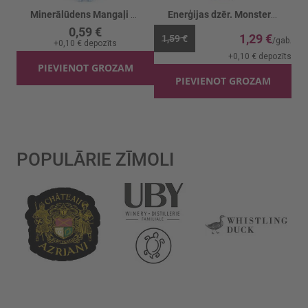
Minerālūdens Mangaļi Negāzēts
Enerģijas dzēr. Monster VR46 Zero
0,59 €
1,29 €
1,59 €
+
0,10 €
depozīts
+
0,10 €
depozīts
PIEVIENOT GROZAM
PIEVIENOT GROZAM
POPULĀRIE ZĪMOLI