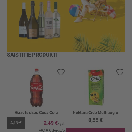
SAISTĪTIE PRODUKTI
Pievienot vēlmju sarakstam
Piev
Gāzēts dzēr. Coca Cola
Nektārs Cido Multiaugļu
0,55 €
2,49 €
3,19 €
+
0,10 €
depozīts