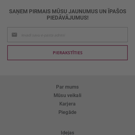
SAŅEM PIRMAIS MŪSU JAUNUMUS UN ĪPAŠOS
PIEDĀVĀJUMUS!
Pieteikties
jaunumu
saņemšanai:
PIERAKSTĪTIES
Par mums
Mūsu veikali
Karjera
Piegāde
Idejas