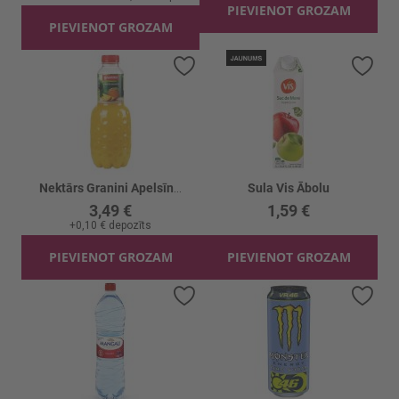
PIEVIENOT GROZAM
PIEVIENOT GROZAM
Pievienot vēlmju sarakstam
Piev
Nektārs Granini Apelsīnu-mango
Sula Vis Ābolu
3,49 €
1,59 €
+
0,10 €
depozīts
PIEVIENOT GROZAM
PIEVIENOT GROZAM
Pievienot vēlmju sarakstam
Piev