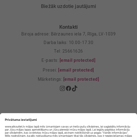
Biežāk uzdotie jautājumi
Kontakti
Biroja adrese: Bērzaunes iela 7, Rīga, LV-1039
Darba laiks: 10.00-17.30
Tel: 25661626
E-pasts:
[email protected]
Presei:
[email protected]
Mārketings:
[email protected]
Privātuma politika
Privātuma Iestatījumi
E-veikala lietošanas noteikumi