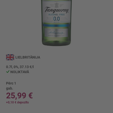
Iet
uz
LIELBRITĀNIJA
galerijas
sākumu
0.7l, 0%, 37.13 €/l
NOLIKTAVĀ
Pērc 1
gab.
25,99 €
+
0,10 €
depozīts