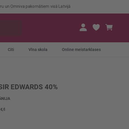
eru un Omniva pakomātiem visā Latvijā
Mans gr
Citi
Vīna skola
Online meistarklases
 SIR EDWARDS 40%
ĀNIJA
 €/l