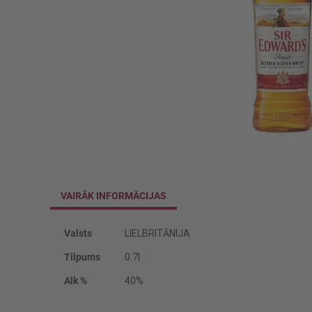
Iet
uz
galerijas
VAIRĀK INFORMĀCIJAS
sākumu
Vairāk
Valsts
LIELBRITĀNIJA
informācijas
Tilpums
0.7l
Alk %
40%