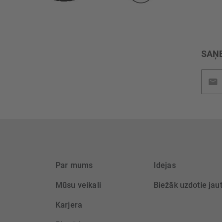
SAŅE
Pieteik
jaunu
saņem
Par mums
Idejas
Mūsu veikali
Biežāk uzdotie jau
Karjera