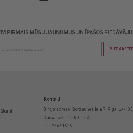
M PIRMAIS MŪSU JAUNUMUS UN ĪPAŠOS PIEDĀVĀJ
ties
PIERAKSTĪT
mu
šanai:
Kontakti
Biroja adrese: Bērzaunes iela 7, Rīga, LV-10
tājumi
Darba laiks: 10.00-17.30
Tel: 25661626