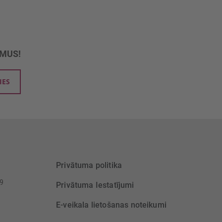
UMUS!
IES
Privātuma politika
39
Privātuma Iestatījumi
E-veikala lietošanas noteikumi