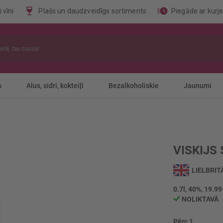
 vīni
Plašs un daudzveidīgs sortiments
Piegāde ar kurj
s
Alus, sidri, kokteiļi
Bezalkoholiskie
Jaunumi
VISKIJS
LIELBRIT
0.7l, 40%, 19.99
NOLIKTAVĀ
Pērc 1