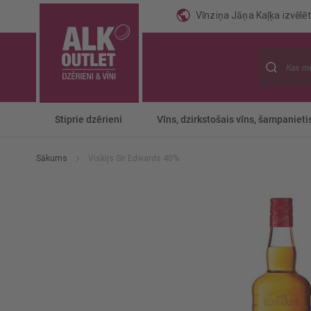
Vīnziņa Jāņa Kaļķa izvēlēti
Meklēt
Stiprie dzērieni
Vīns, dzirkstošais vīns, šampanieti
Sākums
Viskijs Sir Edwards 40%
Iet
uz
galerijas
beigām