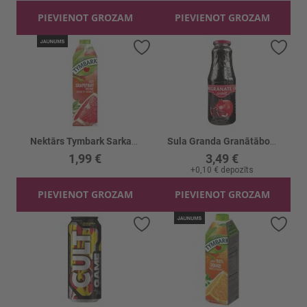
PIEVIENOT GROZAM
PIEVIENOT GROZAM
Pievienot vēlmju sarakstam
Piev
Nektārs Tymbark Sarkano greipfrūtu
Sula Granda Granātābolu
1,99 €
3,49 €
+
0,10 €
depozīts
PIEVIENOT GROZAM
PIEVIENOT GROZAM
Pievienot vēlmju sarakstam
Piev