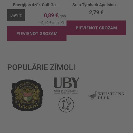
Enerģijas dzēr. Cult Game Chang.Ananass
Sula Tymbark Apelsīnu sula 100%
2,79 €
0,89 €
0,99 €
+
0,10 €
depozīts
PIEVIENOT GROZAM
PIEVIENOT GROZAM
POPULĀRIE ZĪMOLI