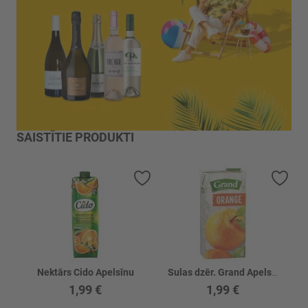
SAISTĪTIE PRODUKTI
Pievienot vēlmju sarakstam
Piev
Nektārs Cido Apelsīnu
Sulas dzēr. Grand Apelsīnu
1,99 €
1,99 €