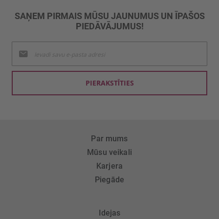
SAŅEM PIRMAIS MŪSU JAUNUMUS UN ĪPAŠOS
PIEDĀVĀJUMUS!
Pieteikties
jaunumu
saņemšanai:
PIERAKSTĪTIES
Par mums
Mūsu veikali
Karjera
Piegāde
Idejas