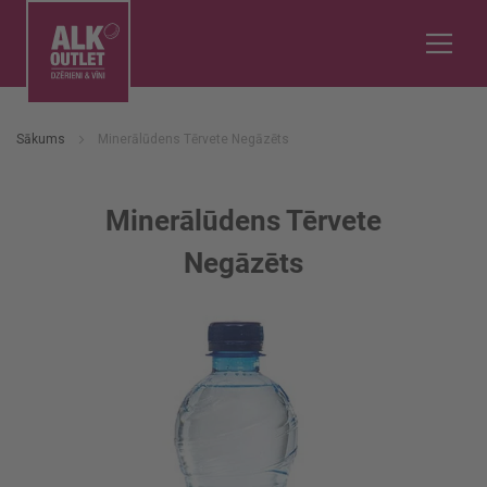
Sākums
Minerālūdens Tērvete Negāzēts
Minerālūdens Tērvete
Negāzēts
Iet
uz
galerijas
beigām