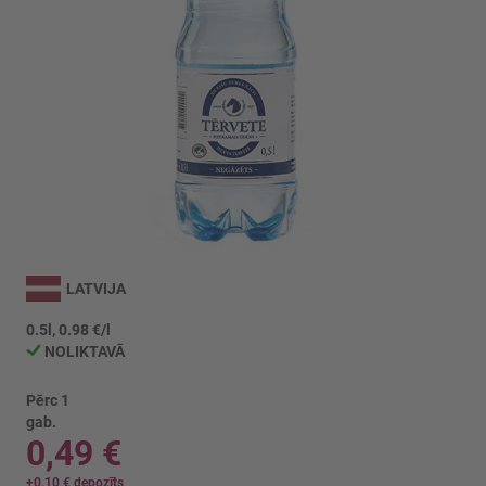
Iet
uz
LATVIJA
galerijas
sākumu
0.5l, 0.98 €/l
NOLIKTAVĀ
Pērc 1
gab.
0,49 €
+
0,10 €
depozīts