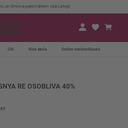
eru un Omniva pakomātiem visā Latvijā
Mans gr
Citi
Vīna skola
Online meistarklases
ISNYA RE OSOBLIVA 40%
 €/l