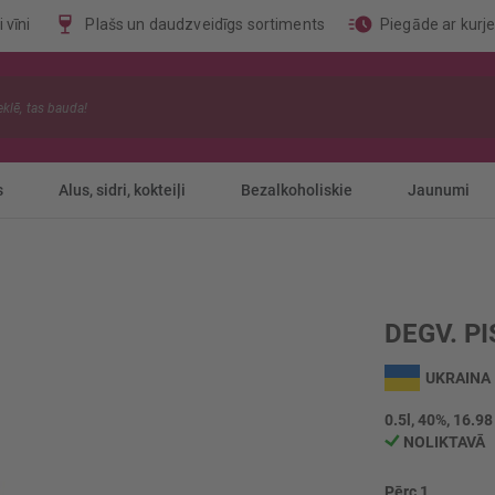
 vīni
Plašs un daudzveidīgs sortiments
Piegāde ar kurj
s
Alus, sidri, kokteiļi
Bezalkoholiskie
Jaunumi
DEGV. P
UKRAINA
0.5l, 40%, 16.98
NOLIKTAVĀ
Pērc 1