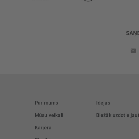
SAŅE
Pieteik
jaunu
saņem
Par mums
Idejas
Mūsu veikali
Biežāk uzdotie jau
Karjera