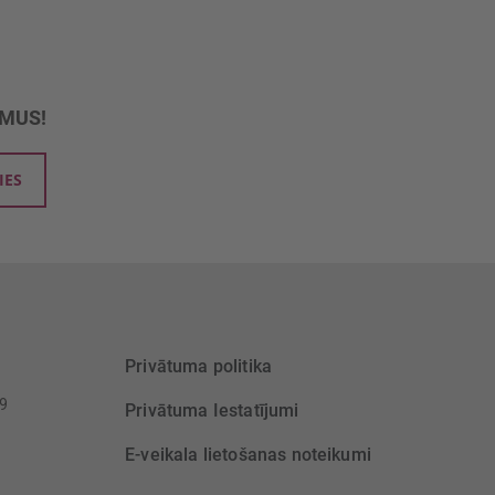
UMUS!
IES
Privātuma politika
39
Privātuma Iestatījumi
E-veikala lietošanas noteikumi