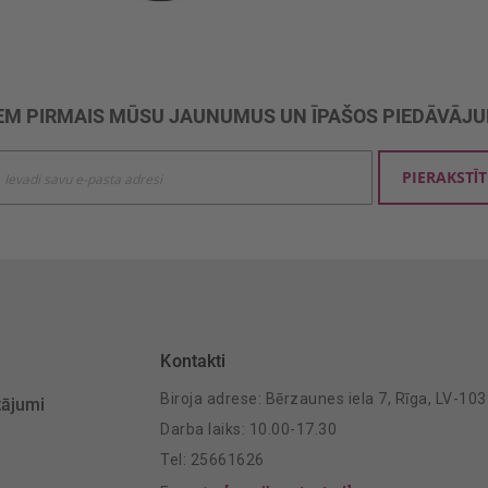
M PIRMAIS MŪSU JAUNUMUS UN ĪPAŠOS PIEDĀVĀJ
ties
PIERAKSTĪT
mu
šanai:
Kontakti
Biroja adrese: Bērzaunes iela 7, Rīga, LV-10
tājumi
Darba laiks: 10.00-17.30
Tel: 25661626