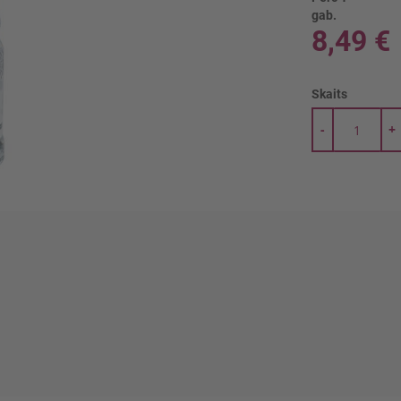
gab.
8,49 €
Skaits
-
+