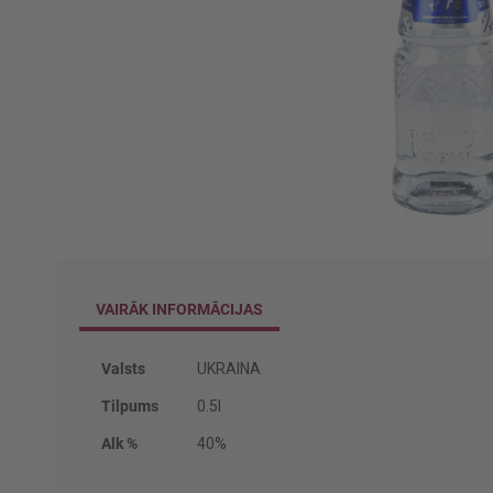
Iet
uz
galerijas
VAIRĀK INFORMĀCIJAS
sākumu
Vairāk
Valsts
UKRAINA
informācijas
Tilpums
0.5l
Alk %
40%