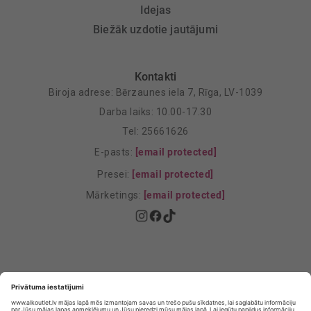
Idejas
Biežāk uzdotie jautājumi
Kontakti
Biroja adrese: Bērzaunes iela 7, Rīga, LV-1039
Darba laiks: 10.00-17.30
Tel: 25661626
E-pasts:
[email protected]
Presei:
[email protected]
Mārketings:
[email protected]
Privātuma politika
Privātuma Iestatījumi