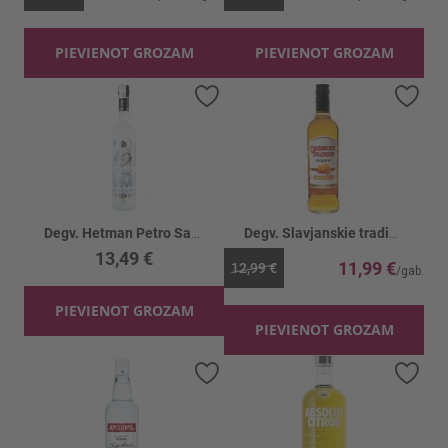
PIEVIENOT GROZAM
PIEVIENOT GROZAM
Pievienot vēlmju sarakstam
Piev
Degv. Hetman Petro Sagaydachny 40%
Degv. Slavjanskie tradiciji Medus ar pipar.40%
13,49 €
11,99 €
12,99 €
PIEVIENOT GROZAM
PIEVIENOT GROZAM
Pievienot vēlmju sarakstam
Piev