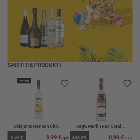
SAISTĪTIE PRODUKTI
Pievienot vēlmju sarakstam
Piev
Uzlējums Hetman Citrus 38%
Degv. Marlin Red Coral 40%
8,99 €
8,99 €
9,69 €
10,99 €