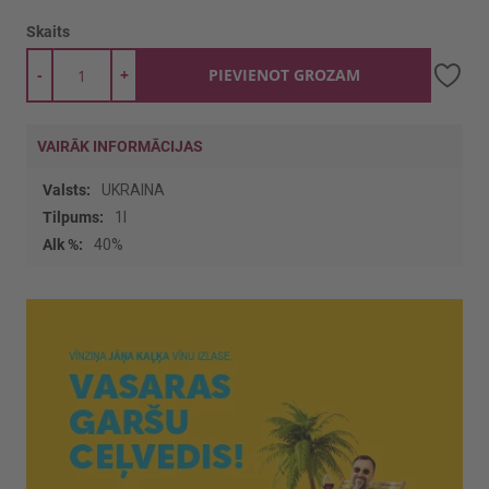
Skaits
-
+
PIEVIENOT GROZAM
VAIRĀK INFORMĀCIJAS
Vairāk
UKRAINA
informācijas
1l
40%