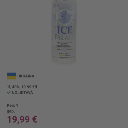
Iet
uz
UKRAINA
galerijas
sākumu
1l, 40%, 19.99 €/l
NOLIKTAVĀ
Pērc 1
gab.
19,99 €