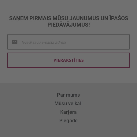
SAŅEM PIRMAIS MŪSU JAUNUMUS UN ĪPAŠOS
PIEDĀVĀJUMUS!
Pieteikties
jaunumu
saņemšanai:
PIERAKSTĪTIES
Par mums
Mūsu veikali
Karjera
Piegāde