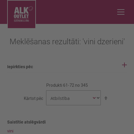
Meklēšanas rezultāti: 'vini dzerieni'
Iepirkties pēc
IEPIRKŠANĀS OPCIJAS
Produkti
61
-
72
no
345
Vīnogu šķirne
Iestatīt
Kārtot pēc
dilstošā
secībā
Airen
Alicante Bouschet
Saistītie atslēgvārdi
vini
Rādīt vairāk