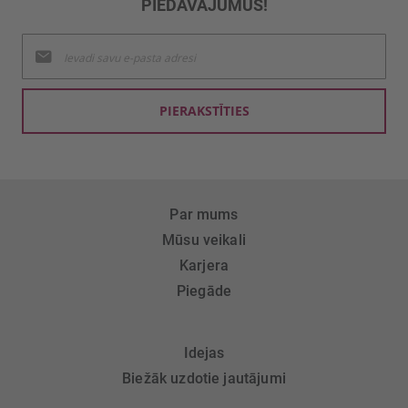
PIEDĀVĀJUMUS!
Pieteikties
jaunumu
saņemšanai:
PIERAKSTĪTIES
Par mums
Mūsu veikali
Karjera
Piegāde
Idejas
Biežāk uzdotie jautājumi