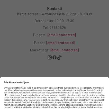
Kontakti
Biroja adrese: Bērzaunes iela 7, Rīga, LV-1039
Darba laiks: 10.00-17.30
Tel: 25661626
E-pasts:
[email protected]
Presei:
[email protected]
Mārketings:
[email protected]
Privātuma politika
Privātuma Iestatījumi
E-veikala lietošanas noteikumi