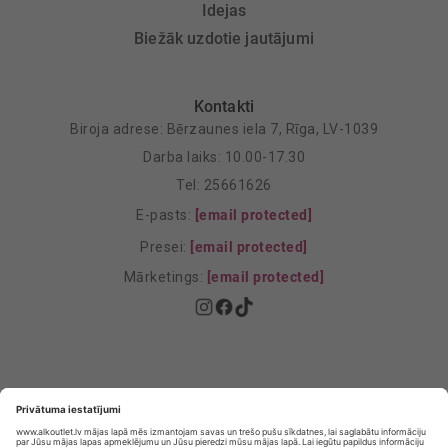
Idejas
Biežāk uzdotie jautājumi
Kontakti
Biroja adrese: Bērzaunes iela 7, Rīga, LV-1039
Darba laiks: 10.00-17.30
Tel: 25661626
E-pasts:
[email protected]
Presei:
[email protected]
Mārketings:
[email protected]
Privātuma politika
Privātuma Iestatījumi