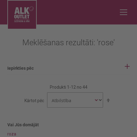
Meklēšanas rezultāti: 'rose'
Iepirkties pēc
IEPIRKŠANĀS OPCIJAS
Produkti
1
-
12
no
44
Vīnogu šķirne
Iestatīt
Kārtot pēc
dilstošā
secībā
Bobal
Cabernet Franc
Vai Jūs domājāt
roza
Rādīt vairāk