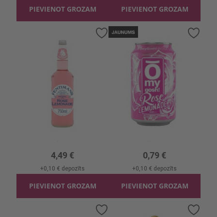
PIEVIENOT GROZAM
PIEVIENOT GROZAM
Pievienot
Pievi
vēlmju
vēlmj
sarakstam
sara
Gāzēts dzēr. Fentimans Rose Lemonade
Limonāde OhMyGosh Rose
0.75l, 5.99 €/l
0.33l, 2.39 €/l
4,49 €
0,79 €
+
0,10 €
depozīts
+
0,10 €
depozīts
PIEVIENOT GROZAM
PIEVIENOT GROZAM
Pievienot
Pievi