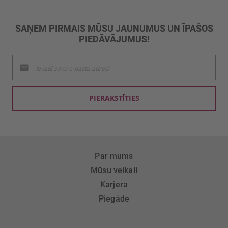
SAŅEM PIRMAIS MŪSU JAUNUMUS UN ĪPAŠOS
PIEDĀVĀJUMUS!
Pieteikties
jaunumu
saņemšanai:
PIERAKSTĪTIES
Par mums
Mūsu veikali
Karjera
Piegāde