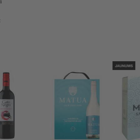
i
t
Sarkanv. Gato Negro Cabernet Sauvignon 13%
Baltv. Matua Sauvignon Blanc 11.5%