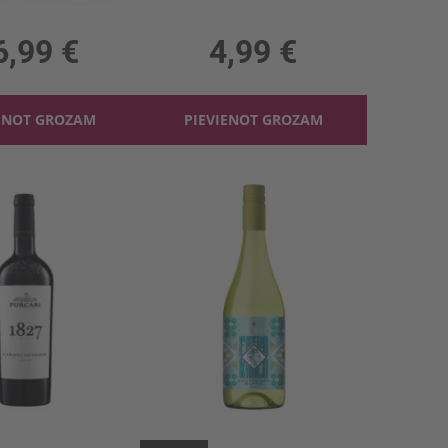
 12%, 8.50 €/l
0.75l, 12.5%, 6.65 €/l
6,99 €
4,99 €
ENOT GROZAM
PIEVIENOT GROZAM
Sark.v. Purcari 1827 Cabernet Sauvignon 14%
Baltv. Carmen Frida Kahlo Sauvignon 12.5%
, 14%, 14.65 €/l
0.75l, 12.5%, 7.99 €/l