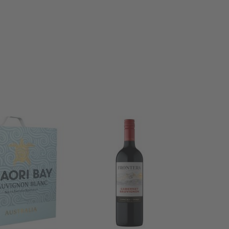
Baltv. Maori Bay Sauvignon Blanc 12%
Sarkanv. Frontera Cabernet Sauvignon 12.5%