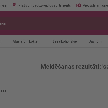
 vīni
Plašs un daudzveidīgs sortiments
Piegāde ar kurj
s
Alus, sidri, kokteiļi
Bezalkoholiskie
Jaunumi
Meklēšanas rezultāti: 's
o
111