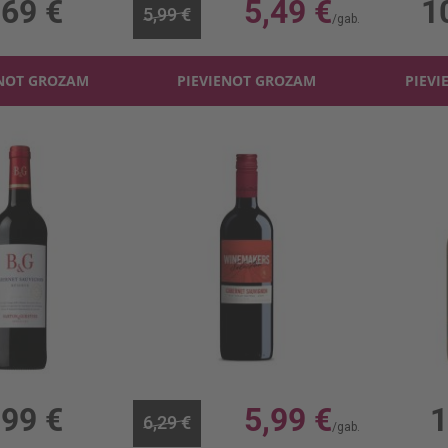
,69 €
5,49 €
1
5,99 €
ENOT GROZAM
PIEVIENOT GROZAM
PIEVI
Sarkanv. B&G Cabernet Sauvignon 13.5%
S.v. Winemaker's S. Cabernet Sauvignon 13%
13.5%, 10.65 €/l
0.75l, 13%, 7.99 €/l
0.187l
,99 €
5,99 €
1
6,29 €