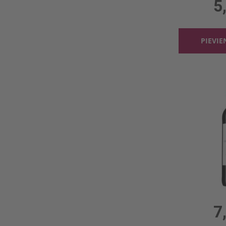
5
PIEVI
0.75l, 
7