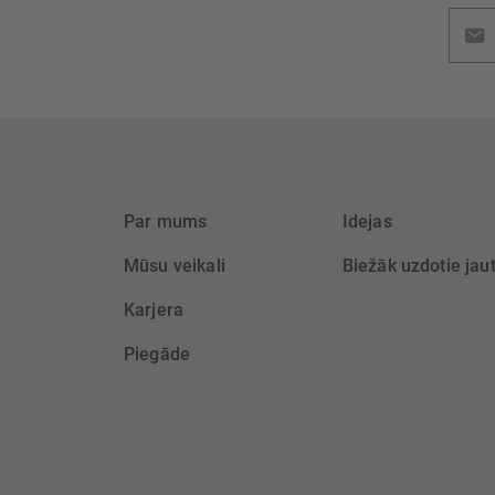
Pieteik
jaunu
saņem
Par mums
Idejas
Mūsu veikali
Biežāk uzdotie jau
Karjera
Piegāde