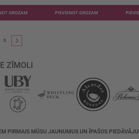
ENOT GROZAM
PIEVIENOT GROZAM
PIEVI
re currently reading page
apa
Lapa
is
4
5
Lapa
Nākošais
E ZĪMOLI
M PIRMAIS MŪSU JAUNUMUS UN ĪPAŠOS PIEDĀVĀJ