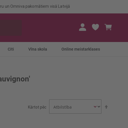
eru un Omniva pakomātiem visā Latvijā
Mans gr
Citi
Vīna skola
Online meistarklases
auvignon'
Iestatīt
Kārtot pēc
dilstošā
secībā