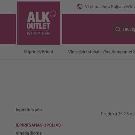
Vīnziņa Jāņa Kaļķa izvēlēti
Meklēt
Stiprie dzērieni
Vīns, dzirkstošais vīns, šampanieti
Iepirkties pēc
Produkti
25
-
36
n
IEPIRKŠANĀS OPCIJAS
Vīnogu šķirne