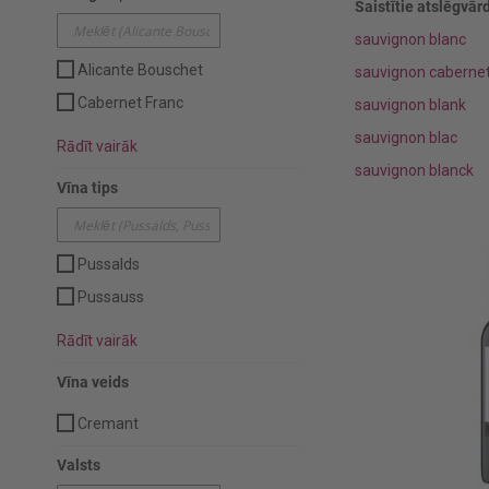
Saistītie atslēgvārd
sauvignon blanc
Alicante Bouschet
sauvignon caberne
Cabernet Franc
sauvignon blank
sauvignon blac
Rādīt vairāk
sauvignon blanck
Vīna tips
Pussalds
Pussauss
Rādīt vairāk
Vīna veids
Cremant
Valsts