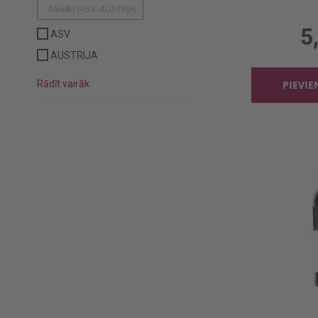
0.75l,
5
ASV
AUSTRIJA
Rādīt vairāk
PIEVI
0.75l,