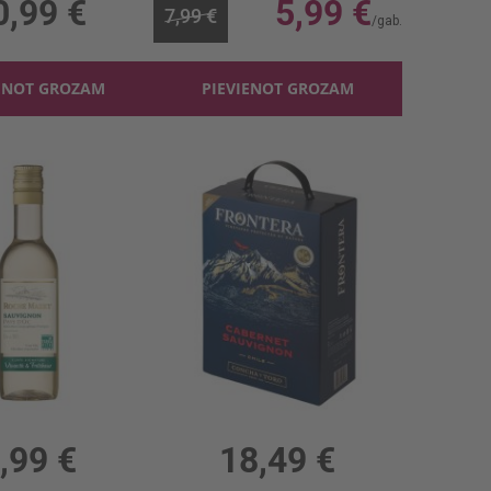
0,99 €
5,99 €
7,99 €
ENOT GROZAM
PIEVIENOT GROZAM
Baltv. Roche Mazet Sauvignon Blanc 12% PET
Sarkanv. Frontera Cabernet Sauvignon BIB 12.5%
, 12%, 10.64 €/l
3l, 12.5%, 6.16 €/l
,99 €
18,49 €