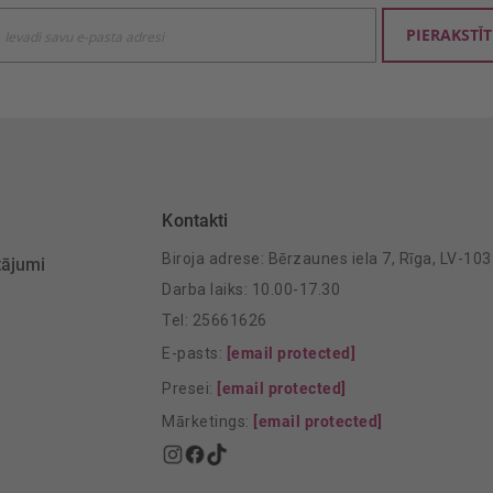
ties
PIERAKSTĪT
mu
šanai:
Kontakti
Biroja adrese: Bērzaunes iela 7, Rīga, LV-10
tājumi
Darba laiks: 10.00-17.30
Tel: 25661626
E-pasts:
[email protected]
Presei:
[email protected]
Mārketings:
[email protected]