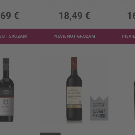
 13%, 7.59 €/l
1.5l, 11.5%, 12.33 €/l
2l,
,69 €
18,49 €
1
ENOT GROZAM
PIEVIENOT GROZAM
PIEVI
Sarkanv. Gran Castillo Cabernet Sauvignon 12%
Sarkanv. Roche Mazet Cabernet Sauvignon 13%
 12%, 7.59 €/l
0.75l, 13%, 7.32 €/l
0.75l