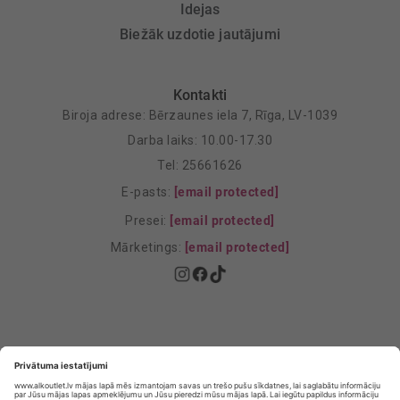
Idejas
Biežāk uzdotie jautājumi
Kontakti
Biroja adrese: Bērzaunes iela 7, Rīga, LV-1039
Darba laiks: 10.00-17.30
Tel: 25661626
E-pasts:
[email protected]
Presei:
[email protected]
Mārketings:
[email protected]
Privātuma politika
Privātuma Iestatījumi