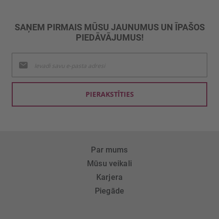
SAŅEM PIRMAIS MŪSU JAUNUMUS UN ĪPAŠOS
PIEDĀVĀJUMUS!
Pieteikties
jaunumu
saņemšanai:
PIERAKSTĪTIES
Par mums
Mūsu veikali
Karjera
Piegāde