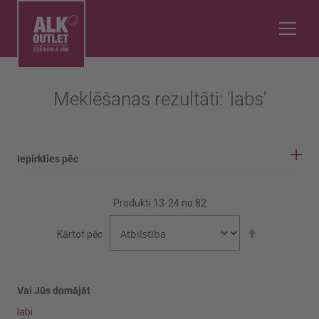
Meklēšanas rezultāti: 'labs'
Iepirkties pēc
IEPIRKŠANĀS OPCIJAS
Produkti
13
-
24
no
82
Vīnogu šķirne
Iestatīt
Kārtot pēc
dilstošā
secībā
Aijen
Airen
Vai Jūs domājāt
labi
Rādīt vairāk