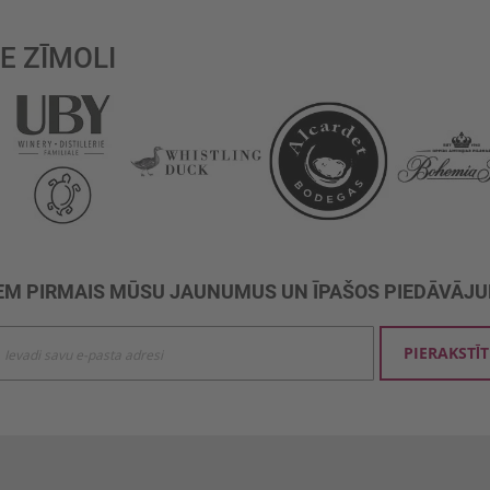
E ZĪMOLI
M PIRMAIS MŪSU JAUNUMUS UN ĪPAŠOS PIEDĀVĀJ
ties
PIERAKSTĪT
mu
šanai: