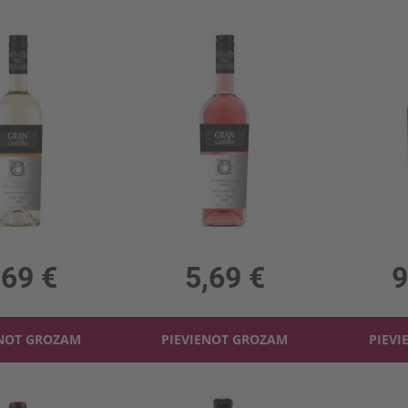
Baltv. Gran Castillo Viura-Chardonnay 11.5%
Rozā vīns Gran Castillo Rose 11%
11.5%, 7.59 €/l
0.75l, 11%, 7.59 €/l
0.75l,
,69 €
5,69 €
9
ENOT GROZAM
PIEVIENOT GROZAM
PIEVI