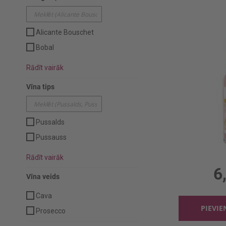
Alicante Bouschet
Bobal
Rādīt vairāk
Vīna tips
Pussalds
Pussauss
Rādīt vairāk
0.75l,
6
Vīna veids
Cava
PIEVI
Prosecco