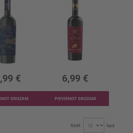
 Lago Sagrado 13%
Sarkanv. Gran Mirador Red 13%
, 13%, 10.65 €/l
0.75l, 13%, 9.32 €/l
,99 €
6,99 €
ENOT GROZAM
PIEVIENOT GROZAM
Rādīt
lapā