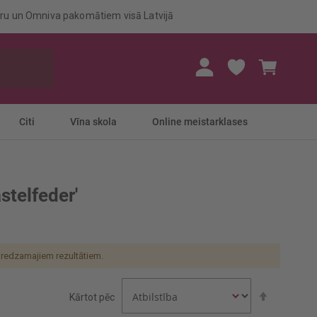
eru un Omniva pakomātiem visā Latvijā
Mans gr
Citi
Vīna skola
Online meistarklases
stelfeder'
redzamajiem rezultātiem.
Iestatīt
Kārtot pēc
dilstošā