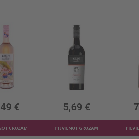
Rozā v. Gran Castillo Ibiza Bobal Mosc. 11%
Sarkanv. Gran Castillo Cabernet Sauvignon 12%
 11%, 8.65 €/l
0.75l, 12%, 7.59 €/l
0.75l,
,49 €
5,69 €
7
ENOT GROZAM
PIEVIENOT GROZAM
PIEVI