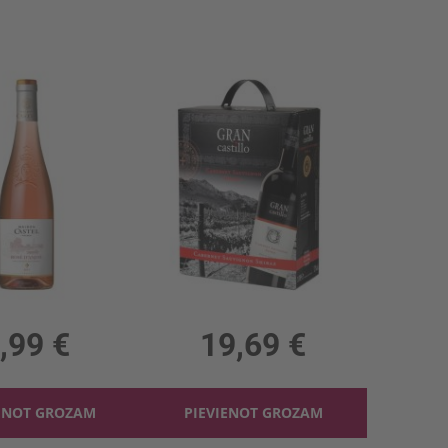
secībā
Rozā vīns Castel Rose D'anjou 10.5%
Sarkanv. Gran Castillo Cab.Sauv.Shiraz 12% BIB
 10.5%, 10.65 €/l
3l, 12%, 6.56 €/l
,99 €
19,69 €
ENOT GROZAM
PIEVIENOT GROZAM