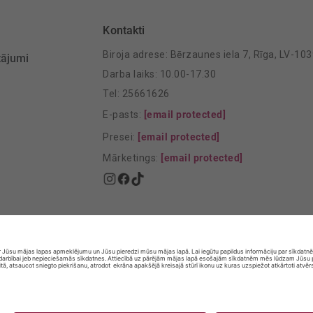
Kontakti
Biroja adrese: Bērzaunes iela 7, Rīga, LV-10
tājumi
Darba laiks: 10.00-17.30
Tel: 25661626
E-pasts:
[email protected]
Presei:
[email protected]
Mārketings:
[email protected]
© SIA „Vita Mārkets” visas tiesības aizsargātas.