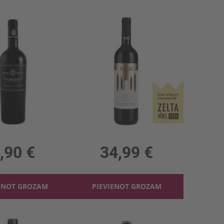
Sarkanv. Castelforte Primitivo Centonze 13.5%
Sarkanv. Castello Trebbio Lastricato 14%
 13.5%, 13.20 €/l
0.75l, 14%, 46.65 €/l
,90 €
34,99 €
ENOT GROZAM
PIEVIENOT GROZAM