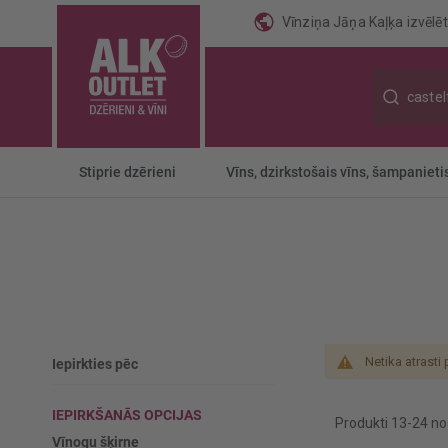
Vīnziņa Jāņa Kaļķa izvēlēti
Meklēt
Stiprie dzērieni
Vīns, dzirkstošais vīns, šampanieti
Netika atrasti
Iepirkties pēc
IEPIRKŠANĀS OPCIJAS
Produkti
13
-
24
n
Vīnogu šķirne