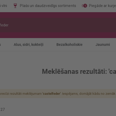
 vīni
Plašs un daudzveidīgs sortiments
Piegāde ar kurj
s
Alus, sidri, kokteiļi
Bezalkoholiskie
Jaunumi
Meklēšanas rezultāti: 'ca
 precīzi rezultāti meklējumam
'castelfeder'
. Iespējams, domājāt kādu no zemāk 
o
27