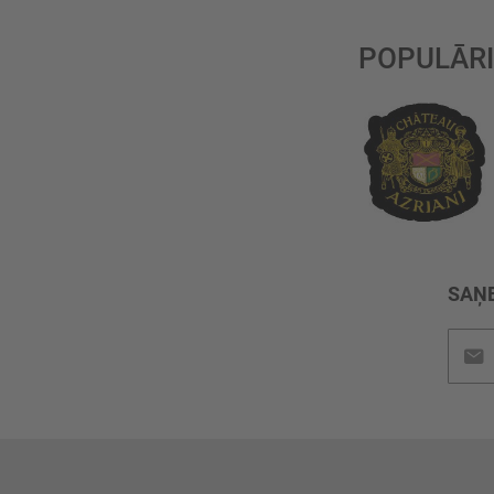
POPULĀRI
SAŅE
Pieteik
jaunu
saņem