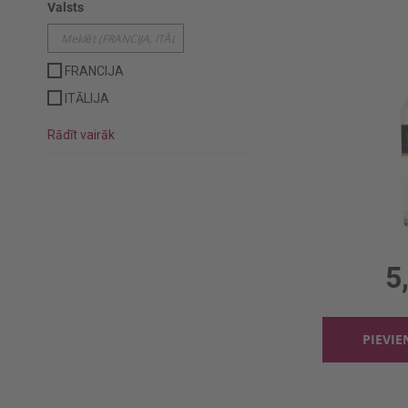
Valsts
FRANCIJA
ITĀLIJA
Rādīt vairāk
0.75l, 
5
PIEVI