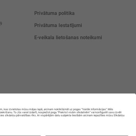
Privātuma politika
39
Privātuma Iestatījumi
E-veikala lietošanas noteikumi