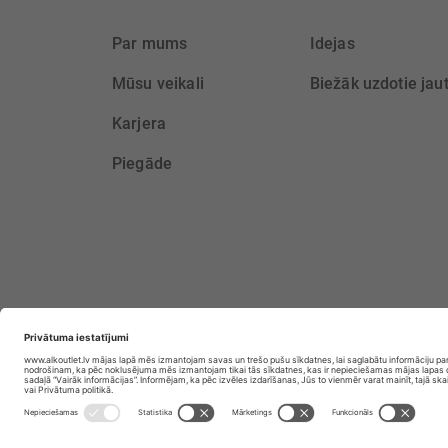
Par mums
Idejas
Mūsu veikali
Biežāk uzdotie jau
Karjera
Piegāde