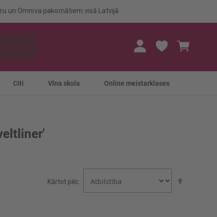
eru un Omniva pakomātiem visā Latvijā
Mans gr
Citi
Vīna skola
Online meistarklases
eltliner'
Iestatīt
Kārtot pēc
dilstošā
secībā