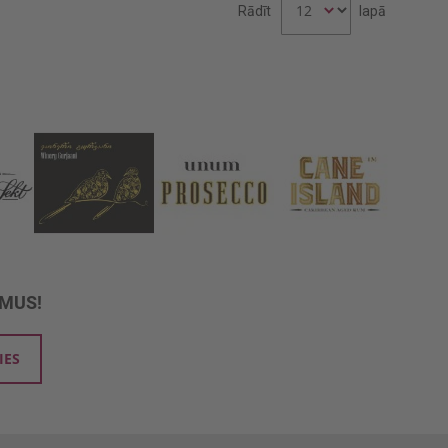
Rādīt
lapā
UMUS!
IES