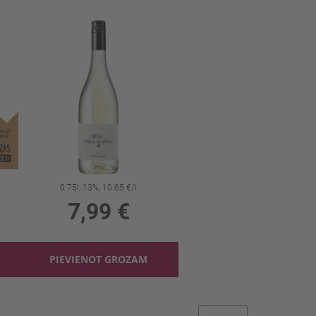
Baltv. Schloss Bockfliess Gruner Velt. 12%
Pusdz.vīns Schloss Bockfliess Frizzante 13%
0.75l, 13%, 10.65 €/l
7,99 €
PIEVIENOT GROZAM