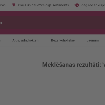
 vīni
Plašs un daudzveidīgs sortiments
Piegāde ar kurj
s
Alus, sidri, kokteiļi
Bezalkoholiskie
Jaunumi
Meklēšanas rezultāti: 'v