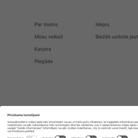
Par mums
Idejas
Mūsu veikali
Biežāk uzdotie jau
Karjera
Piegāde