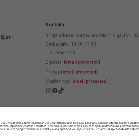
Kontakti
Biroja adrese: Bērzaunes iela 7, Rīga, LV-10
tājumi
Darba laiks: 10.00-17.30
Tel: 25661626
E-pasts:
[email protected]
Presei:
[email protected]
Mārketings:
[email protected]