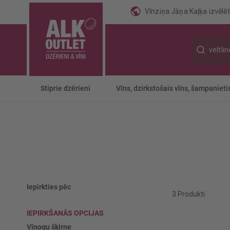
Vīnziņa Jāņa Kaļķa izvēlēti
Meklēt
Stiprie dzērieni
Vīns, dzirkstošais vīns, šampanieti
Iepirkties pēc
3
Produkti
IEPIRKŠANĀS OPCIJAS
Vīnogu šķirne