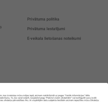
Privātuma politika
39
Privātuma Iestatījumi
E-veikala lietošanas noteikumi