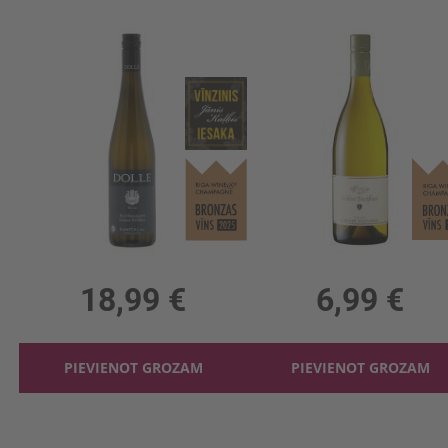
Baltv. Dolle Gruner Veltliner Roseng. 12.5%
0.75l, 12.5%, 25.32 €/l
0.75l, 12%, 9.32 €/l
18,99 €
6,99 €
PIEVIENOT GROZAM
PIEVIENOT GROZAM