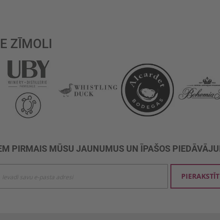
E ZĪMOLI
M PIRMAIS MŪSU JAUNUMUS UN ĪPAŠOS PIEDĀVĀJ
ties
PIERAKSTĪT
mu
šanai: