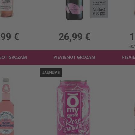
Rozā vīns Castiza Tempranillo Rose 11%
Dzirkst.vīns Mirabella Rose 12.5%
Limonād
 11%, 7.96 €/l
0.75l, 12.5%, 35.99 €/l
1
,99 €
26,99 €
1
+
0,
ENOT GROZAM
PIEVIENOT GROZAM
PIEVI