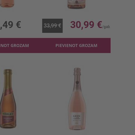
 Bollino Rose 10%
Šampanietis Veuve Deloynes Rose 12%
l, 10%, 5.99 €/l
0.75l, 12%, 41.32 €/l
,49 €
30,99 €
33,99 €
ENOT GROZAM
PIEVIENOT GROZAM
Dzirkst.vīns Torley Charmant Rose 11%
Dzirkst.vīns Gran Castillo Rose 6%