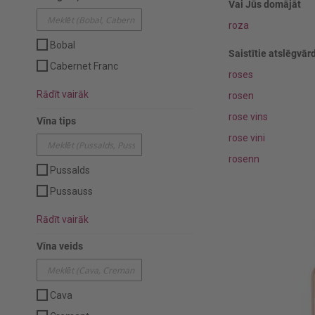
Vai Jūs domājāt
roza
Bobal
Saistītie atslēgvārd
Cabernet Franc
roses
Rādīt vairāk
rosen
rose vins
Vīna tips
rose vini
rosenn
Pussalds
Pussauss
Rādīt vairāk
Vīna veids
Cava