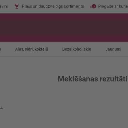
 vīni
Plašs un daudzveidīgs sortiments
Piegāde ar kurj
s
Alus, sidri, kokteiļi
Bezalkoholiskie
Jaunumi
Meklēšanas rezultāti:
44