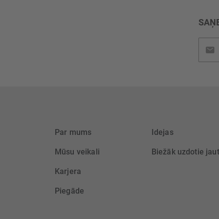
SAŅE
Pieteik
jaunu
saņem
Par mums
Idejas
Mūsu veikali
Biežāk uzdotie jau
Karjera
Piegāde