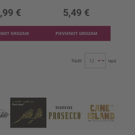
, 11%, 9.95 €/l
0.75l, 6%, 7.32 €/l
,99 €
5,49 €
ENOT GROZAM
PIEVIENOT GROZAM
Rādīt
lapā