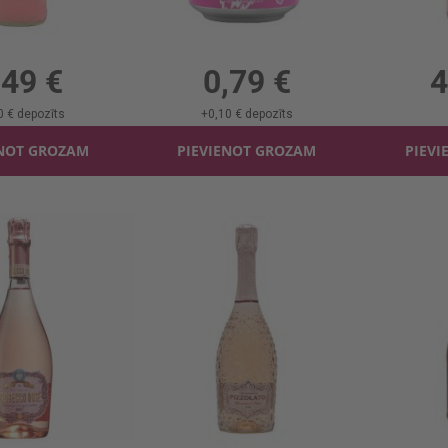
Gāzēts dzēr. Fentimans Rose Lemonade
Limonāde OhMyGosh Rose
Rozā vīns
5l, 5.99 €/l
0.33l, 2.39 €/l
0.75
,49 €
0,79 €
4
0 €
depozīts
+
0,10 €
depozīts
ENOT GROZAM
PIEVIENOT GROZAM
PIEVI
Dzirkst.vīns Castelmondo Proseco Rose 11%
Dzirkst.vīns Pizzolato Rose Spumante 11%