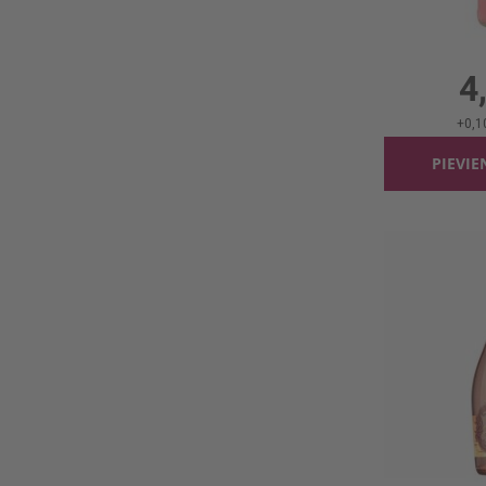
0.7
4
+
0,1
PIEVI