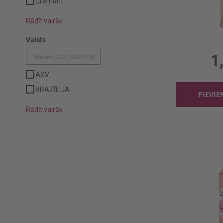
Cremant
Rādīt vairāk
Valsts
0.25l,
1
ASV
BRAZĪLIJA
PIEVI
Rādīt vairāk