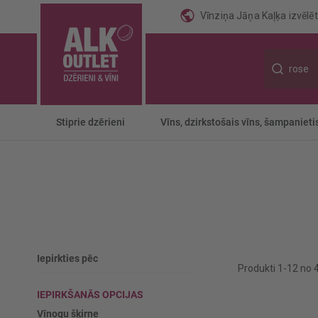
Vīnziņa Jāņa Kaļķa izvēlēti
Meklēt
Stiprie dzērieni
Vīns, dzirkstošais vīns, šampanieti
Iepirkties pēc
Produkti
1
-
12
no
IEPIRKŠANĀS OPCIJAS
Vīnogu šķirne