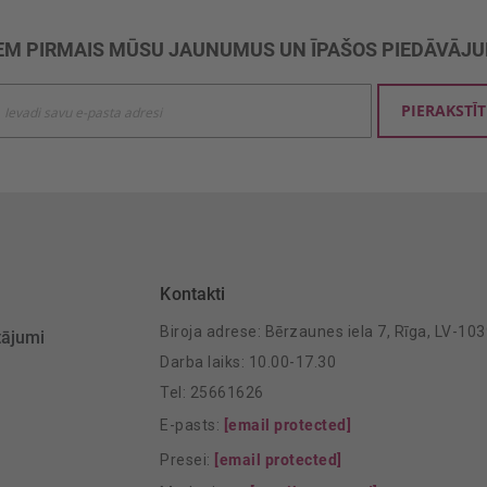
M PIRMAIS MŪSU JAUNUMUS UN ĪPAŠOS PIEDĀVĀJ
ties
PIERAKSTĪT
mu
šanai:
Kontakti
Biroja adrese: Bērzaunes iela 7, Rīga, LV-10
tājumi
Darba laiks: 10.00-17.30
Tel: 25661626
E-pasts:
[email protected]
Presei:
[email protected]