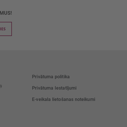
UMUS!
IES
Privātuma politika
39
Privātuma Iestatījumi
E-veikala lietošanas noteikumi