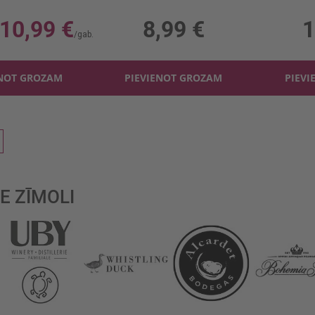
 11%, 14.65 €/l
0.75l, 11%, 11.99 €/l
0.2l
10,99 €
8,99 €
1
ENOT GROZAM
PIEVIENOT GROZAM
PIEVI
reading page
Lapa
Nākošais
E ZĪMOLI