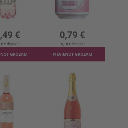
e Orn Craft Rose
Limonāde Johnny Bloom's Rose
.5l, 0.99 €/l
0.33l, 2.39 €/l
,49 €
0,79 €
10 €
depozīts
+
0,10 €
depozīts
ENOT GROZAM
PIEVIENOT GROZAM