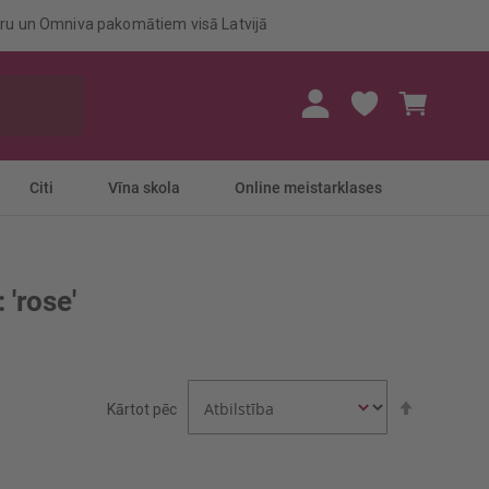
eru un Omniva pakomātiem visā Latvijā
Mans gr
Citi
Vīna skola
Online meistarklases
 'rose'
Iestatīt
Kārtot pēc
dilstošā
secībā