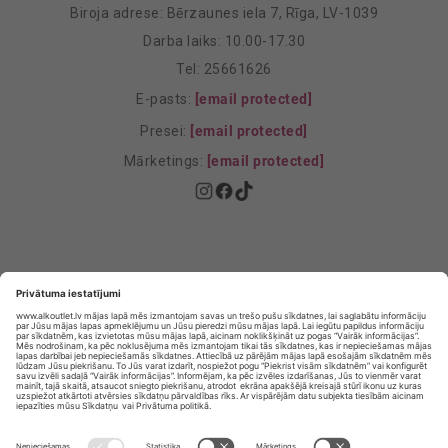
Biroja adrese: Bērzaunes iela 7, Rīga, LV-1039
Darba laiks: 10.00-17.30
Tel: 25661626
E-pasts:
[email protected]
Presei:
[email protected]
Mārketings:
[email protected]
Privātuma politika
Privātuma Iestatījumi
E-veikala lietošanas noteikumi