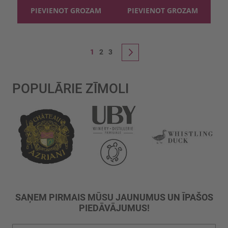
PIEVIENOT GROZAM
PIEVIENOT GROZAM
Lapa
You're currently reading page
Lapa
Lapa
1
2
3
Lapa
Nākošais
POPULĀRIE ZĪMOLI
SAŅEM PIRMAIS MŪSU JAUNUMUS UN ĪPAŠOS
PIEDĀVĀJUMUS!