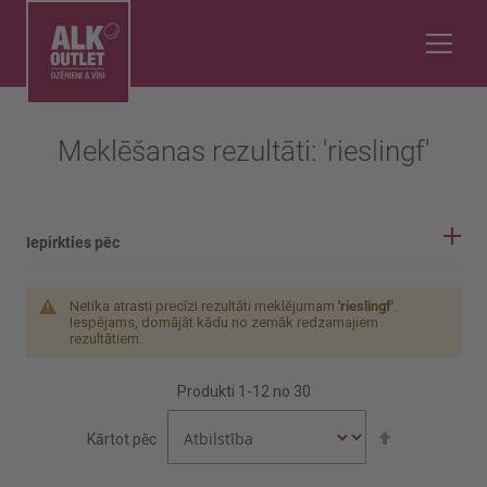
Meklēšanas rezultāti: 'rieslingf'
Iepirkties pēc
IEPIRKŠANĀS OPCIJAS
Netika atrasti precīzi rezultāti meklējumam
'rieslingf'
.
Iespējams, domājāt kādu no zemāk redzamajiem
Vīnogu šķirne
rezultātiem.
Produkti
1
-
12
no
30
Gewürztraminer
Iestatīt
Glera
Kārtot pēc
dilstošā
secībā
Rādīt vairāk