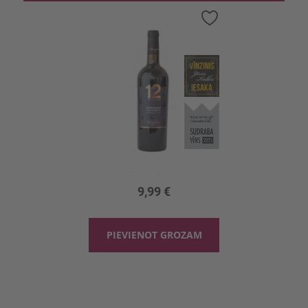
Pievienot
vēlmju
sarakstam
Sarkanv. 12 e Mezzo Neg. del Salento 12.5%
0.75l, 12.5%, 13.32 €/l
9,99 €
PIEVIENOT GROZAM