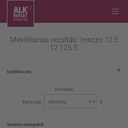
Meklēšanas rezultāti: 'mezzo 12.5
12 125 5'
Iepirkties pēc
IEPIRKŠANĀS OPCIJAS
5
Produkti
Vīnogu šķirne
Iestatīt
Kārtot pēc
dilstošā
secībā
Malvasia
Negroamaro
Saistītie atslēgvārdi