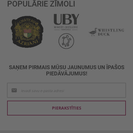
POPULĀRIE ZĪMOLI
SAŅEM PIRMAIS MŪSU JAUNUMUS UN ĪPAŠOS
PIEDĀVĀJUMUS!
Pieteikties
jaunumu
saņemšanai:
PIERAKSTĪTIES