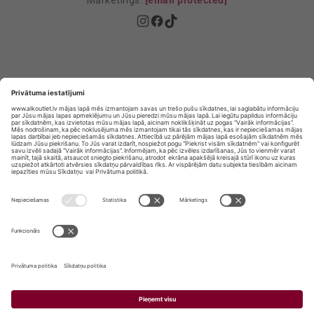
Mārketings:
[email protected]
Privātuma politika
Privātuma Iestatījumi
E-veikala lietošanas noteikumi
© SIA „Vita Mārkets” visas tiesības aizsargātas.
ALKOHOLA LIETOŠANA KAITĒ JŪSU VESELĪBAI!
ALKOHOLA PĀRDOŠANA, IEGĀDĀŠANĀS UN
NODOŠANA NEPILNGADĪGĀM PERSONĀM IR