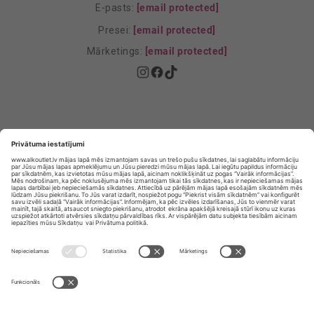
E-pasts:
[email protected]
Presei:
[email protected]
Mārketings:
[email protected]
Privātuma politika
Privātuma Iestatījumi
E-veikala lietošanas noteikumi
© SIA „Vita Mārkets” visas tiesības aizsargātas.