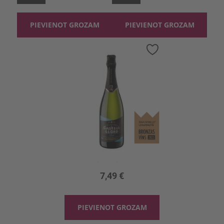
PIEVIENOT GROZAM
PIEVIENOT GROZAM
Pievienot
vēlmju
sarakstam
Dzirkst.vīns Castell Llord Cava Brut 11.5%
0.75l, 11.5%, 9.99 €/l
7,49 €
PIEVIENOT GROZAM