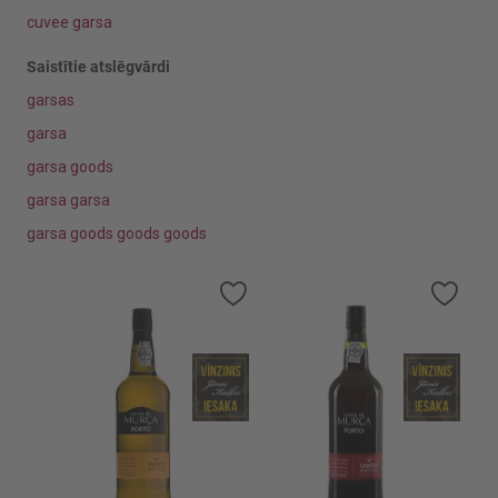
cuvee garsa
Vīna tips
Saistītie atslēgvārdi
Salds
garsas
Sauss
garsa
Vīna veids
garsa goods
Cava
garsa garsa
garsa goods goods goods
Valsts
PORTUGĀLE
Pievienot
Pievi
vēlmju
vēlmj
SPĀNIJA
sarakstam
sara