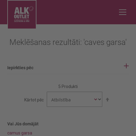
Meklēšanas rezultāti: 'caves garsa'
Iepirkties pēc
IEPIRKŠANĀS OPCIJAS
5
Produkti
Vīnogu šķirne
Iestatīt
Kārtot pēc
dilstošā
secībā
Codega
Codega do Larinho
Vai Jūs domājāt
camus garsa
Rādīt vairāk