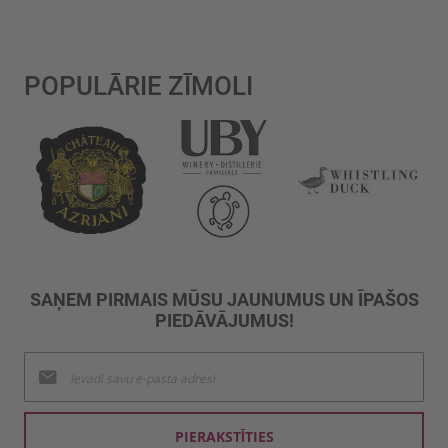
POPULĀRIE ZĪMOLI
SAŅEM PIRMAIS MŪSU JAUNUMUS UN ĪPAŠOS
PIEDĀVĀJUMUS!
Pieteikties
jaunumu
saņemšanai:
PIERAKSTĪTIES