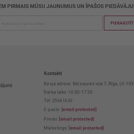
M PIRMAIS MŪSU JAUNUMUS UN ĪPAŠOS PIEDĀVĀJ
ties
PIERAKSTĪT
mu
šanai:
Kontakti
Biroja adrese: Bērzaunes iela 7, Rīga, LV-10
tājumi
Darba laiks: 10.00-17.30
Tel: 25661626
E-pasts:
[email protected]
Presei:
[email protected]
Mārketings:
[email protected]