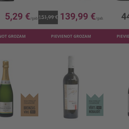
12.5%, 7.05 €/l
0.75l, 12.5%, 186.65 €/l
0.75l,
5,29 €
139,99 €
4
151,99 €
ENOT GROZAM
PIEVIENOT GROZAM
PIEVI
Šampanietis Baron Fuente Tradicion 12.5%
Baltv. Gurjaani Rkatsiteli 12.5%
Baltv. Tare
12.5%, 39.99 €/l
0.75l, 12.5%, 7.05 €/l
0.75l,