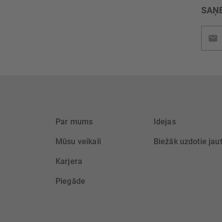
SAŅE
Pieteik
jaunu
saņem
Par mums
Idejas
Mūsu veikali
Biežāk uzdotie jau
Karjera
Piegāde