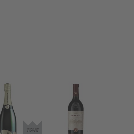
secībā