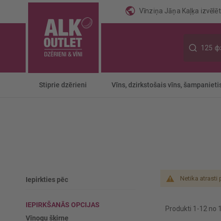
Vīnziņa Jāņa Kaļķa izvēlēti
Meklēt
Stiprie dzērieni
Vīns, dzirkstošais vīns, šampanieti
Netika atrasti
Iepirkties pēc
IEPIRKŠANĀS OPCIJAS
Produkti
1
-
12
no
Vīnogu šķirne