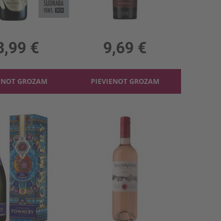
Dzirkst.vīns Mirabella Edea Blanc 12.5%
Sarkanvīns Armenia 12.5%
 12.5%, 31.99 €/l
0.75l, 12.5%, 12.92 €/l
3,99 €
9,69 €
ENOT GROZAM
PIEVIENOT GROZAM
Šampanietis Pommery Brut Royal 12.5%
Rozā vīns Valdivieso Cinsault 12.5%