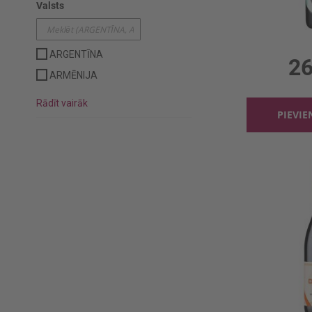
Valsts
Dzirkst.vīns 
0.75l, 
ARGENTĪNA
26
ARMĒNIJA
Rādīt vairāk
PIEVI
Sarkanv. Lo