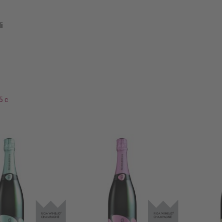
i
5 c