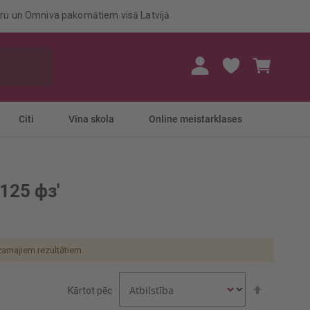
eru un Omniva pakomātiem visā Latvijā
Mans gr
Citi
Vīna skola
Online meistarklases
'125 фз'
amajiem rezultātiem.
Iestatīt
Kārtot pēc
dilstošā