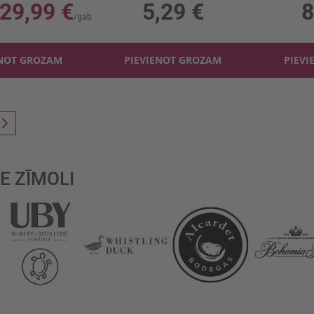
29,99 €
5,29 €
8
ENOT GROZAM
PIEVIENOT GROZAM
PIEVI
reading page
Lapa
Nākošais
E ZĪMOLI