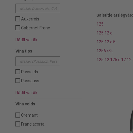
Saistītie atslēgvārd
Auxerrois
125
Cabernet Franc
125 12 c
Rādīt vairāk
125 12 c 5
125678k
Vīna tips
125 12 125 c 12 12.
Pussalds
Pussauss
Rādīt vairāk
Vīna veids
Cremant
Franciacorta