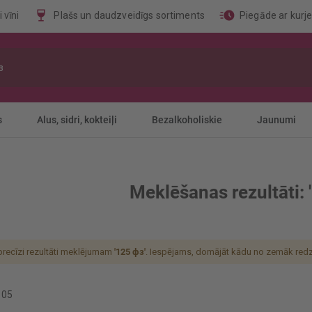
 vīni
Plašs un daudzveidīgs sortiments
Piegāde ar kurj
s
Alus, sidri, kokteiļi
Bezalkoholiskie
Jaunumi
Meklēšanas rezultāti: 
 precīzi rezultāti meklējumam
'125 фз'
. Iespējams, domājāt kādu no zemāk redz
105