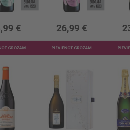
Mirabella Saten 12.5%
Dzirkst.vīns Mirabella Rose 12.5%
12.5%, 35.99 €/l
0.75l, 12.5%, 35.99 €/l
0.75l,
,99 €
26,99 €
2
ENOT GROZAM
PIEVIENOT GROZAM
PIEVI
uis Dazenac 12.5%
Šampanietis Pommery Louise Vintage 12.5%