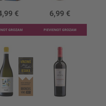
 12.5%, 59.99 €/l
0.75l, 12.5%, 9.32 €/l
4,99 €
6,99 €
ENOT GROZAM
PIEVIENOT GROZAM
ni Chardonnay 12.5%
Sarkanv. Negrar Valpolicella 12.5%
 12.5%, 11.99 €/l
0.75l, 12.5%, 14.65 €/l