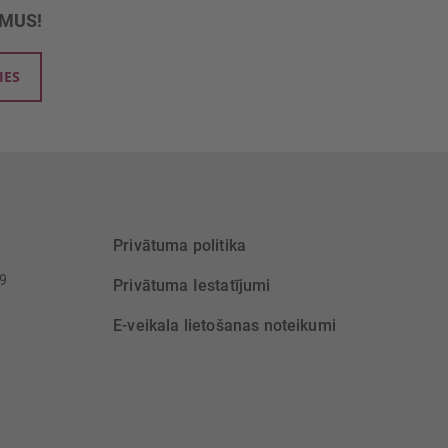
UMUS!
IES
Privātuma politika
39
Privātuma Iestatījumi
E-veikala lietošanas noteikumi