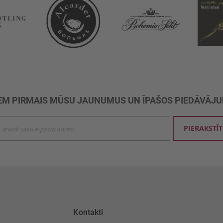
M PIRMAIS MŪSU JAUNUMUS UN ĪPAŠOS PIEDĀVĀJ
ties
PIERAKSTĪT
mu
šanai:
Kontakti