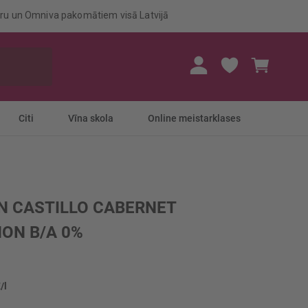
eru un Omniva pakomātiem visā Latvijā
Mans gr
Citi
Vīna skola
Online meistarklases
AN CASTILLO CABERNET
ON B/A 0%
/l