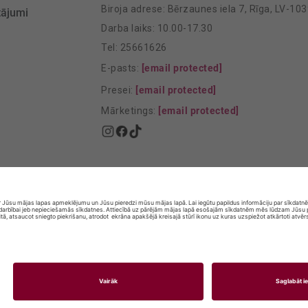
Biroja adrese: Bērzaunes iela 7, Rīga, LV-10
tājumi
Darba laiks: 10.00-17.30
Tel: 25661626
E-pasts:
[email protected]
Presei:
[email protected]
Mārketings:
[email protected]
© SIA „Vita Mārkets” visas tiesības aizsargātas.
SELĪBAI! ALKOHOLA PĀRDOŠANA, IEGĀDĀŠANĀS UN NODOŠANA NEP