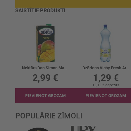
SAISTĪTIE PRODUKTI
Nektārs Don Simon Mango
Dzēriens Vichy Fresh Ar citrona/laima g.
2,99 €
1,29 €
+
0,10 €
depozīts
PIEVIENOT GROZAM
PIEVIENOT GROZAM
POPULĀRIE ZĪMOLI