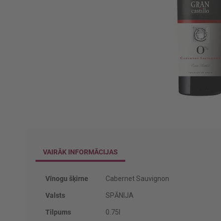
Iet
uz
galerijas
sākumu
VAIRĀK INFORMĀCIJAS
Vairāk
Vīnogu šķirne
Cabernet Sauvignon
informācijas
Valsts
SPĀNIJA
Tilpums
0.75l