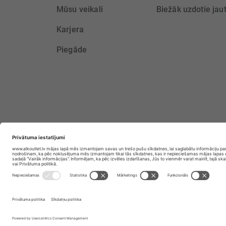
Mūsu veikali
Biežāk uzdotie jau
Karjera
Piegāde
ALKOHOLA LIETOŠANA KAITĒ JŪSU VE