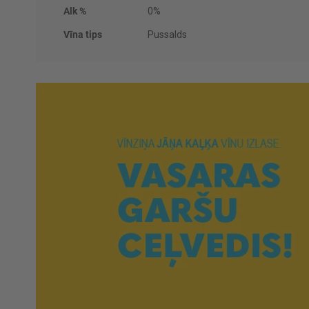
Alk %
0%
Vīna tips
Pussalds