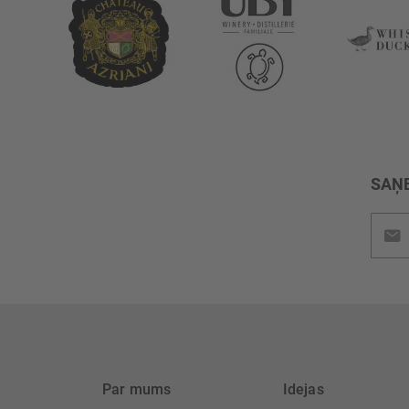
SAŅE
Pieteik
jaunu
saņem
Par mums
Idejas