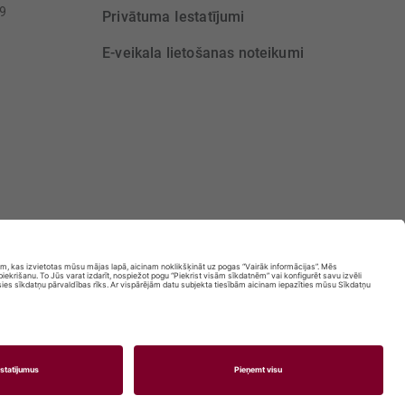
39
Privātuma Iestatījumi
E-veikala lietošanas noteikumi
ILNGADĪGĀM PERSONĀM IR AIZLIEGTA.