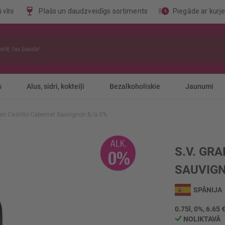
 vīni
Plašs un daudzveidīgs sortiments
Piegāde ar kurj
s
Alus, sidri, kokteiļi
Bezalkoholiskie
Jaunumi
ran Castillo Cabernet Sauvignon B/a 0%
S.V. GR
SAUVIGN
SPĀNIJA
0.75l, 0%, 6.65 €
NOLIKTAVĀ