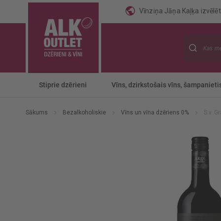
Vīnziņa Jāņa Kaļķa izvēlēti
Meklēt
Stiprie dzērieni
Vīns, dzirkstošais vīns, šampanieti
Sākums
Bezalkoholiskie
Vīns un vīna dzēriens 0%
S.v. G
Iet
uz
galerijas
beigām