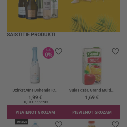
SAISTĪTIE PRODUKTI
Pievienot vēlmju sarakstam
Piev
Dzirkst.vīns Bohemia ICE Dealkoholizēts 0%
Sulas dzēr. Grand Multiaugļu
1,99 €
1,69 €
+
0,10 €
depozīts
PIEVIENOT GROZAM
PIEVIENOT GROZAM
Pievienot vēlmju sarakstam
Piev