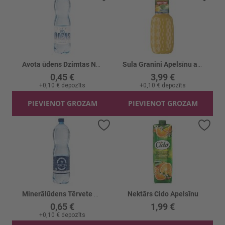
Avota ūdens Dzimtas Negāzēts
Sula Granini Apelsīnu ar augļu gab.
0,45 €
3,99 €
+
0,10 €
depozīts
+
0,10 €
depozīts
PIEVIENOT GROZAM
PIEVIENOT GROZAM
Pievienot vēlmju sarakstam
Piev
Minerālūdens Tērvete Gāzets Pet.
Nektārs Cido Apelsīnu
0,65 €
1,99 €
+
0,10 €
depozīts