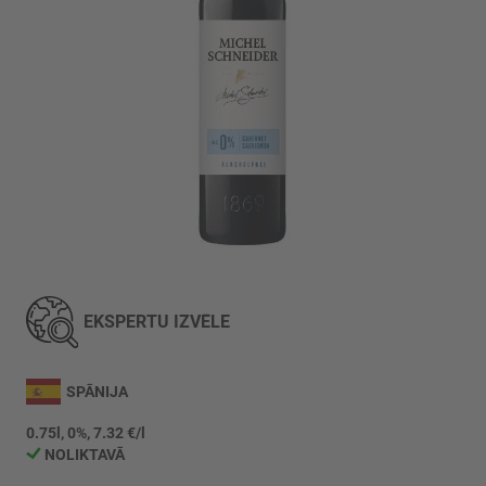
Iet
uz
galerijas
EKSPERTU IZVĒLE
sākumu
SPĀNIJA
0.75l, 0%, 7.32 €/l
NOLIKTAVĀ