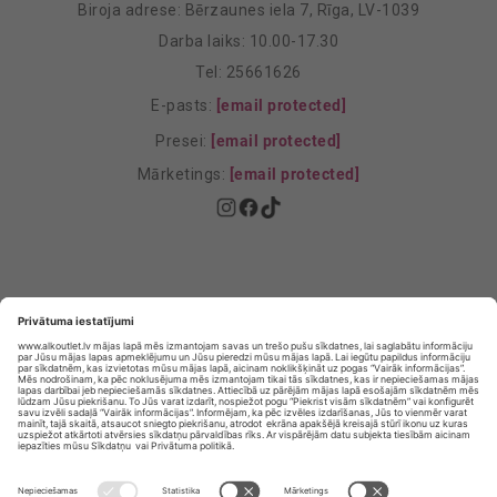
Biroja adrese: Bērzaunes iela 7, Rīga, LV-1039
Darba laiks: 10.00-17.30
Tel: 25661626
E-pasts:
[email protected]
Presei:
[email protected]
Mārketings:
[email protected]
Privātuma politika
Privātuma Iestatījumi
E-veikala lietošanas noteikumi