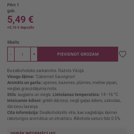
Pērc 1
gab.
5,49 €
+
0,10 €
depozīts
Skaits
-
+
PIEVIENOT GROZAM
Bezalkoholisks sarkanvīns. Ražots Vācijā.
Vīnogu šķirne:
'Cabernet Sauvignon'
Aromāts un garša:
upenes, kazenes, plūmes, melnie pipari,
vieglas grauzdējuma notis.
Stils
: augļains un viegls.
Lietošanas temperatūra:
14–16 °C.
Ieteicamie ēdieni:
grilēti dārzeņi, viegli gaļas ēdieni, uzkodas,
dārzeņu lazanja.
Cita informācija:
Dealkoholizēts vīns, kas saglabājis šķirnei
raksturīgos aromātus un struktūru. Alkohola saturs līdz 0.5%.
VAIRĀK INFORMĀCIJAS