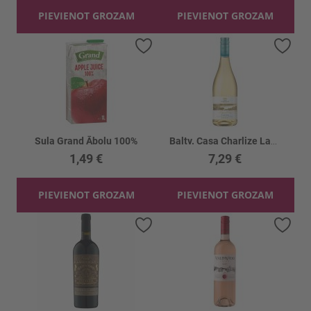
PIEVIENOT GROZAM
PIEVIENOT GROZAM
Pievienot vēlmju sarakstam
Piev
Sula Grand Ābolu 100%
Baltv. Casa Charlize Lago D'oro Garda 12%
1,49 €
7,29 €
PIEVIENOT GROZAM
PIEVIENOT GROZAM
Pievienot vēlmju sarakstam
Piev