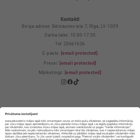
Kontakti
Biroja adrese: Bērzaunes iela 7, Rīga, LV-1039
Darba laiks: 10.00-17.30
Tel: 25661626
E-pasts:
[email protected]
Presei:
[email protected]
Mārketings:
[email protected]
Privātuma politika
Privātuma Iestatījumi
E-veikala lietošanas noteikumi