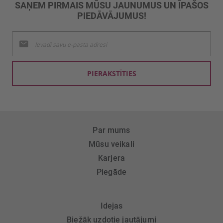
SAŅEM PIRMAIS MŪSU JAUNUMUS UN ĪPAŠOS
PIEDĀVĀJUMUS!
Pieteikties
jaunumu
saņemšanai:
PIERAKSTĪTIES
Par mums
Mūsu veikali
Karjera
Piegāde
Idejas
Biežāk uzdotie jautājumi