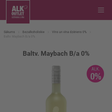
Sākums
Bezalkoholiskie
Vīns un vīna dzēriens 0%
Baltv. Maybach B/a 0%
Baltv. Maybach B/a 0%
Iet
uz
galerijas
beigām