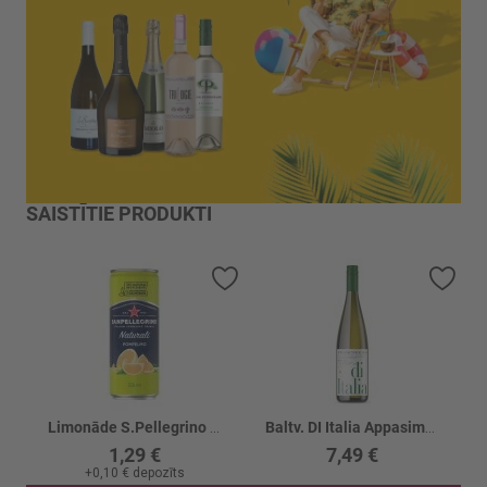
SAISTĪTIE PRODUKTI
Pievienot vēlmju sarakstam
Piev
Limonāde S.Pellegrino Pompelmo
Baltv. DI Italia Appasimento Bianco 12.5%
1,29 €
7,49 €
+
0,10 €
depozīts