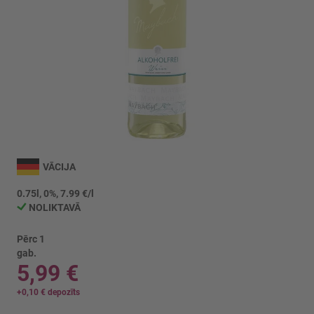
Iet
uz
VĀCIJA
galerijas
sākumu
0.75l, 0%, 7.99 €/l
NOLIKTAVĀ
Pērc 1
gab.
5,99 €
+
0,10 €
depozīts