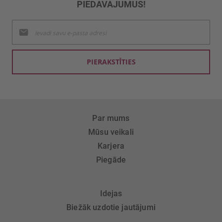
PIEDĀVĀJUMUS!
Pieteikties
jaunumu
saņemšanai:
PIERAKSTĪTIES
Par mums
Mūsu veikali
Karjera
Piegāde
Idejas
Biežāk uzdotie jautājumi