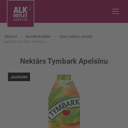
Sākums
Bezalkoholiskie
Sula, nektārs, smūtiji
Nektārs Tymbark Apelsīnu
Nektārs Tymbark Apelsīnu
Iet
uz
galerijas
beigām