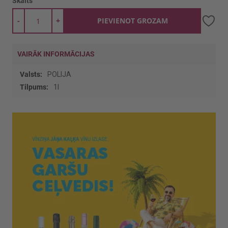
Skaits
-
+
PIEVIENOT GROZAM
VAIRĀK INFORMĀCIJAS
Vairāk
POLIJA
informācijas
1l