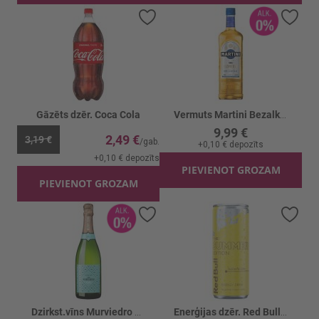
Pievienot vēlmju sarakstam
Piev
Gāzēts dzēr. Coca Cola
Vermuts Martini Bezalkoholisks Floreale
9,99 €
2,49 €
3,19 €
+
0,10 €
depozīts
+
0,10 €
depozīts
PIEVIENOT GROZAM
PIEVIENOT GROZAM
Pievienot vēlmju sarakstam
Piev
Dzirkst.vīns Murviedro B/a 0%
Enerģijas dzēr. Red Bull Sudachi Lime