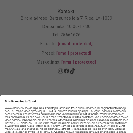
Kontakti
Biroja adrese: Bērzaunes iela 7, Rīga, LV-1039
Darba laiks: 10.00-17.30
Tel: 25661626
E-pasts:
[email protected]
Presei:
[email protected]
Mārketings:
[email protected]
Privātuma politika
Privātuma Iestatījumi
E-veikala lietošanas noteikumi