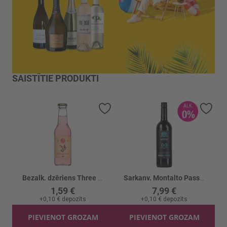
SAISTĪTIE PRODUKTI
Pievienot vēlmju sarakstam
Piev
Bezalk. dzēriens Three Cents Pink Grapefruit Soda
Sarkanv. Montalto Passivento B/a 0%
1,59 €
7,99 €
+
0,10 €
depozīts
+
0,10 €
depozīts
PIEVIENOT GROZAM
PIEVIENOT GROZAM