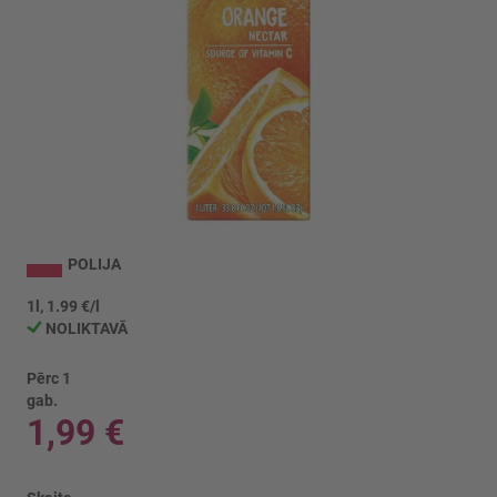
Iet
uz
POLIJA
galerijas
sākumu
1l, 1.99 €/l
NOLIKTAVĀ
Pērc 1
gab.
1,99 €