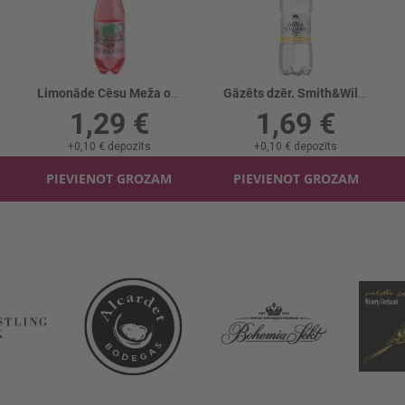
Limonāde Cēsu Meža ogu
Gāzēts dzēr. Smith&Williams Tonic Water
1,29 €
1,69 €
+
0,10 €
depozīts
+
0,10 €
depozīts
PIEVIENOT GROZAM
PIEVIENOT GROZAM