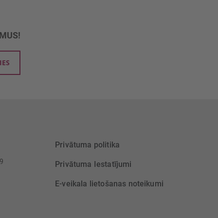
UMUS!
IES
Privātuma politika
39
Privātuma Iestatījumi
E-veikala lietošanas noteikumi