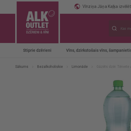
Vīnziņa Jāņa Kaļķa izvēlēti
Meklēt
Stiprie dzērieni
Vīns, dzirkstošais vīns, šampanieti
Sākums
Bezalkoholiskie
Limonāde
Gāzēts dzēr. Tērvete
Iet
uz
galerijas
beigām