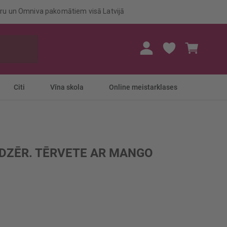
eru un Omniva pakomātiem visā Latvijā
Mans gr
Citi
Vīna skola
Online meistarklases
DZĒR. TĒRVETE AR MANGO