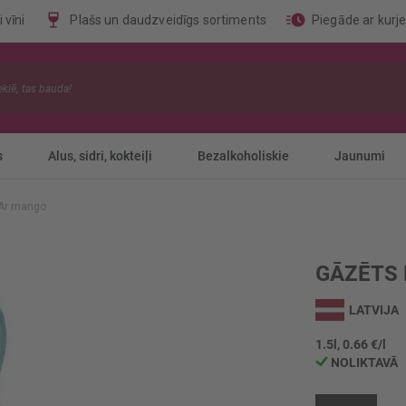
 vīni
Plašs un daudzveidīgs sortiments
Piegāde ar kurj
s
Alus, sidri, kokteiļi
Bezalkoholiskie
Jaunumi
 Ar mango
GĀZĒTS 
LATVIJA
1.5l, 0.66 €/l
NOLIKTAVĀ