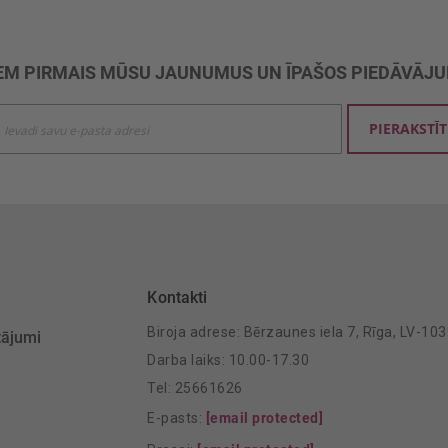
M PIRMAIS MŪSU JAUNUMUS UN ĪPAŠOS PIEDĀVĀJ
ties
PIERAKSTĪT
mu
šanai:
Kontakti
Biroja adrese: Bērzaunes iela 7, Rīga, LV-10
tājumi
Darba laiks: 10.00-17.30
Tel: 25661626
E-pasts:
[email protected]