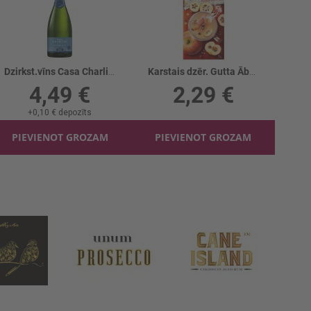
Dzirkst.vīns Casa Charlize B/a 0%
Karstais dzēr. Gutta Ābolu-cidoniju
4,49 €
2,29 €
+
0,10 €
depozīts
PIEVIENOT GROZAM
PIEVIENOT GROZAM