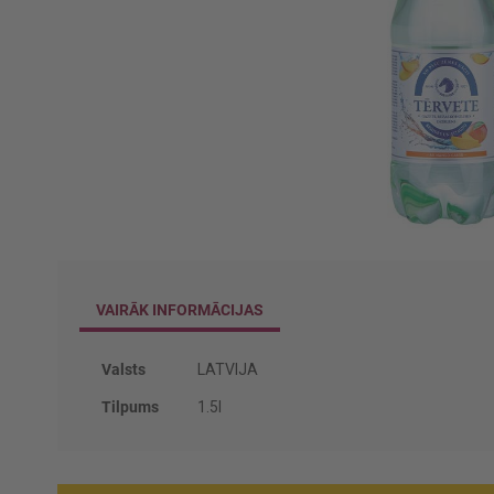
Iet
uz
galerijas
VAIRĀK INFORMĀCIJAS
sākumu
Vairāk
Valsts
LATVIJA
informācijas
Tilpums
1.5l