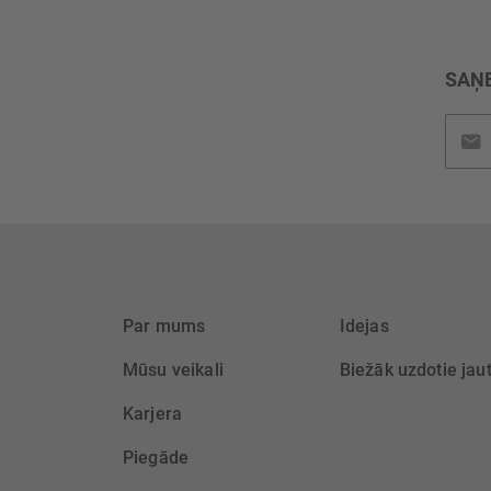
SAŅE
Pieteik
jaunu
saņem
Par mums
Idejas
Mūsu veikali
Biežāk uzdotie jau
Karjera
Piegāde