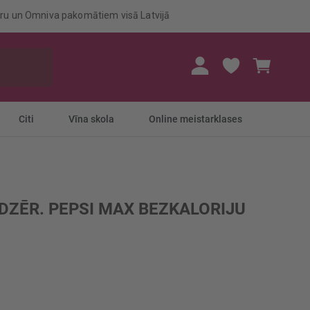
eru un Omniva pakomātiem visā Latvijā
Mans gr
Citi
Vīna skola
Online meistarklases
DZĒR. PEPSI MAX BEZKALORIJU