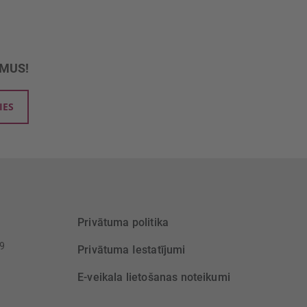
UMUS!
IES
Privātuma politika
39
Privātuma Iestatījumi
E-veikala lietošanas noteikumi