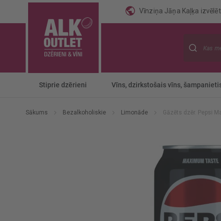
Vīnziņa Jāņa Kaļķa izvēlēti
Meklēt
Stiprie dzērieni
Vīns, dzirkstošais vīns, šampanieti
Sākums
Bezalkoholiskie
Limonāde
Gāzēts dzēr. Pepsi M
Iet
uz
galerijas
beigām