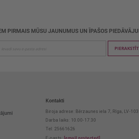
M PIRMAIS MŪSU JAUNUMUS UN ĪPAŠOS PIEDĀVĀJ
ties
PIERAKSTĪT
mu
šanai:
Kontakti
Biroja adrese: Bērzaunes iela 7, Rīga, LV-10
tājumi
Darba laiks: 10.00-17.30
Tel: 25661626
E-pasts:
[email protected]