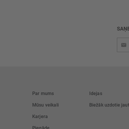
SAŅE
Pieteik
jaunu
saņem
Par mums
Idejas
Mūsu veikali
Biežāk uzdotie jau
Karjera
Piegāde