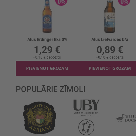
Alus Erdinger B/a 0%
Alus Lielvārdes b/a
1,29 €
0,89 €
+
0,10 €
depozīts
+
0,10 €
depozīts
PIEVIENOT GROZAM
PIEVIENOT GROZAM
POPULĀRIE ZĪMOLI