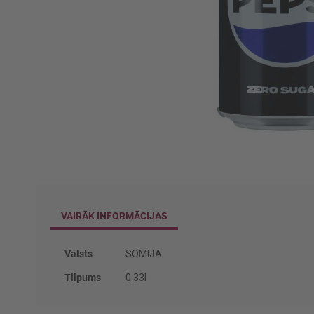
Iet
uz
galerijas
sākumu
VAIRĀK INFORMĀCIJAS
Vairāk
Valsts
SOMIJA
informācijas
Tilpums
0.33l