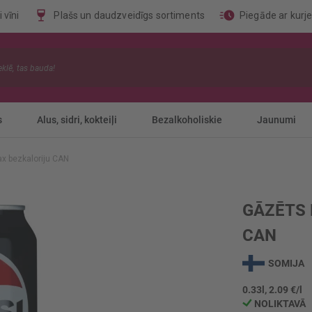
 vīni
Plašs un daudzveidīgs sortiments
Piegāde ar kurj
s
Alus, sidri, kokteiļi
Bezalkoholiskie
Jaunumi
ax bezkaloriju CAN
GĀZĒTS 
CAN
SOMIJA
0.33l, 2.09 €/l
NOLIKTAVĀ