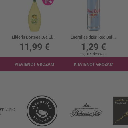
Liķieris Bottega B/a Limoncino 0%
Enerģijas dzēr. Red Bull Zero skārd.
11,99 €
1,29 €
+
0,10 €
depozīts
PIEVIENOT GROZAM
PIEVIENOT GROZAM