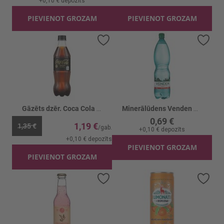
+
0,10 €
depozīts
PIEVIENOT GROZAM
PIEVIENOT GROZAM
Pievienot vēlmju sarakstam
Piev
Gāzēts dzēr. Coca Cola Zero Zero
Minerālūdens Venden Gāzēts
0,69 €
1,19 €
1,35 €
+
0,10 €
depozīts
+
0,10 €
depozīts
PIEVIENOT GROZAM
PIEVIENOT GROZAM
Pievienot vēlmju sarakstam
Piev