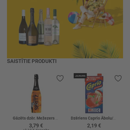
SAISTĪTIE PRODUKTI
Pievienot vēlmju sarakstam
Piev
Gāzēts dzēr. Mežezers Spritz apelsīns
Dzēriens Caprio Ābolu/Zemeņu
3,79 €
2,19 €