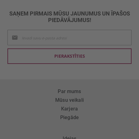
SAŅEM PIRMAIS MŪSU JAUNUMUS UN ĪPAŠOS
PIEDĀVĀJUMUS!
Pieteikties
jaunumu
saņemšanai:
PIERAKSTĪTIES
Par mums
Mūsu veikali
Karjera
Piegāde
Idejas