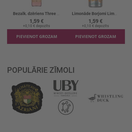
Bezalk. dzēriens Three Cents Pink Grapefruit Soda
Limonāde Borjomi Limonati Mandarīnu
1,59 €
1,59 €
+
0,10 €
depozīts
+
0,10 €
depozīts
PIEVIENOT GROZAM
PIEVIENOT GROZAM
POPULĀRIE ZĪMOLI