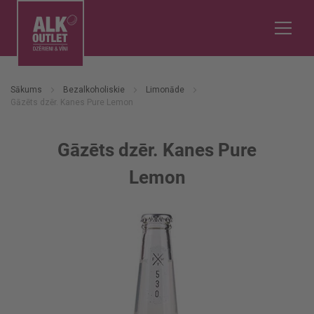
Sākums
Bezalkoholiskie
Limonāde
Gāzēts dzēr. Kanes Pure Lemon
Gāzēts dzēr. Kanes Pure
Lemon
Iet
uz
galerijas
beigām