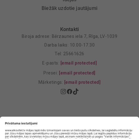
Biežāk uzdotie jautājumi
Kontakti
Biroja adrese: Bērzaunes iela 7, Rīga, LV-1039
Darba laiks: 10.00-17.30
Tel: 25661626
E-pasts:
[email protected]
Presei:
[email protected]
Mārketings:
[email protected]
Privātuma politika
Privātuma Iestatījumi
E-veikala lietošanas noteikumi