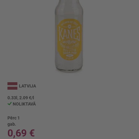
Iet
uz
LATVIJA
galerijas
sākumu
0.33l, 2.09 €/l
NOLIKTAVĀ
Pērc 1
gab.
0,69 €