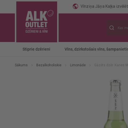
Vīnziņa Jāņa Kaļķa izvēlēti
Meklēt
Stiprie dzērieni
Vīns, dzirkstošais vīns, šampanieti
Sākums
Bezalkoholiskie
Limonāde
Gāzēts dzēr. Kanes M
Iet
uz
galerijas
beigām