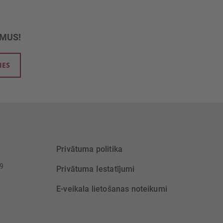
UMUS!
IES
Privātuma politika
39
Privātuma Iestatījumi
E-veikala lietošanas noteikumi