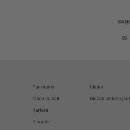
SAŅE
Pieteik
jaunu
saņem
Par mums
Idejas
Mūsu veikali
Biežāk uzdotie jau
Karjera
Piegāde