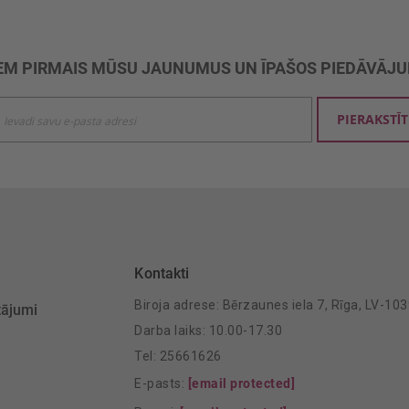
M PIRMAIS MŪSU JAUNUMUS UN ĪPAŠOS PIEDĀVĀJ
ties
PIERAKSTĪT
mu
šanai:
Kontakti
Biroja adrese: Bērzaunes iela 7, Rīga, LV-10
tājumi
Darba laiks: 10.00-17.30
Tel: 25661626
E-pasts:
[email protected]