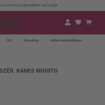
eru un Omniva pakomātiem visā Latvijā
Mans gr
Citi
Vīna skola
Online meistarklases
DZĒR. KANES MOHITO