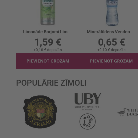
Limonāde Borjomi Limonati Tarhuns
Minerālūdens Venden Sport negāzēts
1,59 €
0,65 €
+
0,10 €
depozīts
+
0,10 €
depozīts
PIEVIENOT GROZAM
PIEVIENOT GROZAM
POPULĀRIE ZĪMOLI