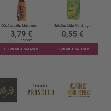
Gāzēts dzēr. Mežezers Spritz apelsīns
Nektārs Cido Multiaugļu
3,79 €
0,55 €
+
0,10 €
depozīts
PIEVIENOT GROZAM
PIEVIENOT GROZAM