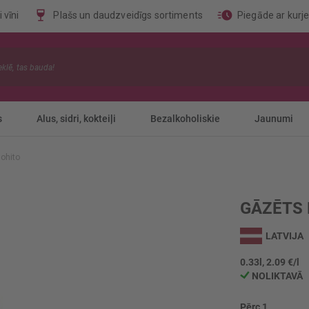
 vīni
Plašs un daudzveidīgs sortiments
Piegāde ar kurj
s
Alus, sidri, kokteiļi
Bezalkoholiskie
Jaunumi
ohito
GĀZĒTS 
LATVIJA
0.33l, 2.09 €/l
NOLIKTAVĀ
Pērc 1