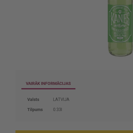
Iet
uz
galerijas
VAIRĀK INFORMĀCIJAS
sākumu
Vairāk
Valsts
LATVIJA
informācijas
Tilpums
0.33l