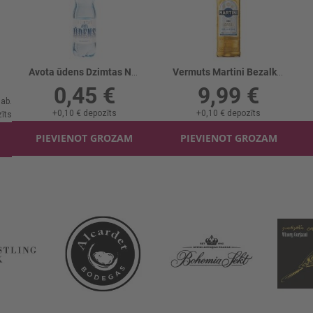
Avota ūdens Dzimtas Negāzēts
Vermuts Martini Bezalkoholisks Floreale
0,45 €
9,99 €
+
0,10 €
depozīts
+
0,10 €
depozīts
īts
PIEVIENOT GROZAM
PIEVIENOT GROZAM