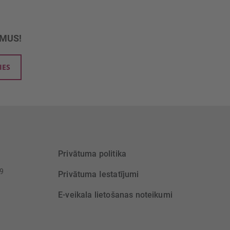
UMUS!
IES
Privātuma politika
39
Privātuma Iestatījumi
E-veikala lietošanas noteikumi