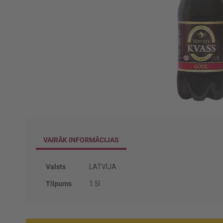
Iet
uz
galerijas
VAIRĀK INFORMĀCIJAS
sākumu
Vairāk
Valsts
LATVIJA
informācijas
Tilpums
1.5l