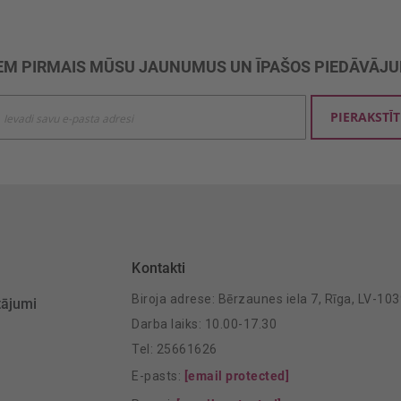
M PIRMAIS MŪSU JAUNUMUS UN ĪPAŠOS PIEDĀVĀJ
ties
PIERAKSTĪT
mu
šanai:
Kontakti
Biroja adrese: Bērzaunes iela 7, Rīga, LV-10
tājumi
Darba laiks: 10.00-17.30
Tel: 25661626
E-pasts:
[email protected]