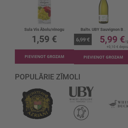
Sula Vis Ābolu/vīnogu
Baltv. UBY Sauvignon B/a 0%
1,59 €
5,99 €
6,99 €
+
0,10 €
depoz
PIEVIENOT GROZAM
PIEVIENOT GROZAM
POPULĀRIE ZĪMOLI