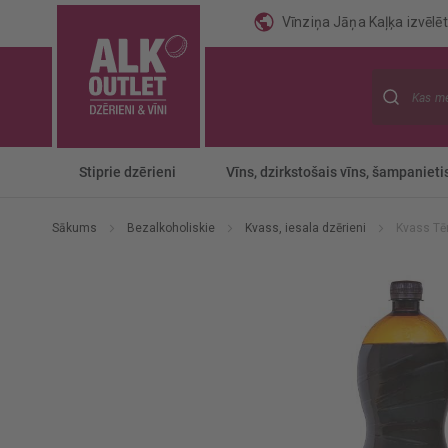
Vīnziņa Jāņa Kaļķa izvēlēti
Meklēt
Stiprie dzērieni
Vīns, dzirkstošais vīns, šampanieti
Sākums
Bezalkoholiskie
Kvass, iesala dzērieni
Kvass Tē
Iet
uz
galerijas
beigām