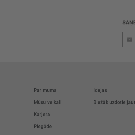
SAŅE
Pieteik
jaunu
saņem
Par mums
Idejas
Mūsu veikali
Biežāk uzdotie jau
Karjera
Piegāde