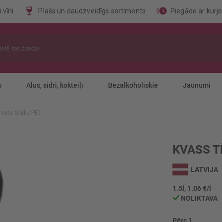
 vīni
Plašs un daudzveidīgs sortiments
Piegāde ar kurj
s
Alus, sidri, kokteiļi
Bezalkoholiskie
Jaunumi
rvete Godu/PET
KVASS T
LATVIJA
1.5l, 1.06 €/l
NOLIKTAVĀ
Pērc 1