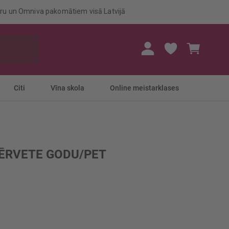
eru un Omniva pakomātiem visā Latvijā
Mans gr
Citi
Vīna skola
Online meistarklases
ĒRVETE GODU/PET