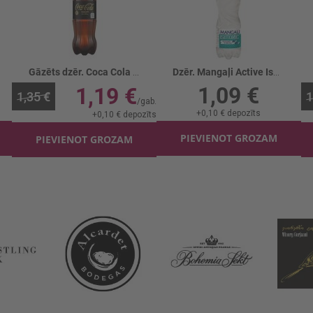
Gāzēts dzēr. Coca Cola Zero Zero
Dzēr. Mangaļi Active Isotonic greipfrūtu
1,09 €
1,19 €
1,35 €
1
+
0,10 €
depozīts
+
0,10 €
depozīts
PIEVIENOT GROZAM
PIEVIENOT GROZAM