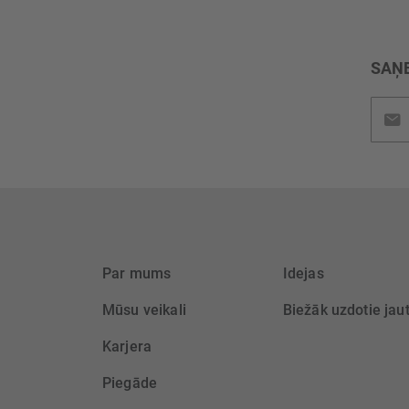
SAŅE
Pieteik
jaunu
saņem
Par mums
Idejas
Mūsu veikali
Biežāk uzdotie jau
Karjera
Piegāde