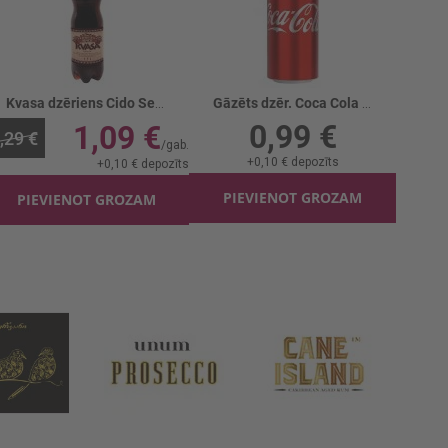
Kvasa dzēriens Cido Senču
Gāzēts dzēr. Coca Cola Zero skārd. gāzēts
0,99 €
1,09 €
,29 €
+
0,10 €
depozīts
+
0,10 €
depozīts
PIEVIENOT GROZAM
PIEVIENOT GROZAM