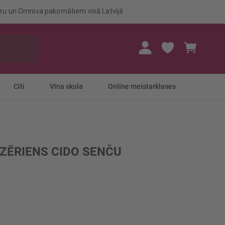
eru un Omniva pakomātiem visā Latvijā
Mans gr
Citi
Vīna skola
Online meistarklases
ZĒRIENS CIDO SENČU