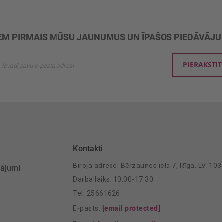
M PIRMAIS MŪSU JAUNUMUS UN ĪPAŠOS PIEDĀVĀJ
ties
PIERAKSTĪT
mu
šanai:
Kontakti
Biroja adrese: Bērzaunes iela 7, Rīga, LV-10
tājumi
Darba laiks: 10.00-17.30
Tel: 25661626
E-pasts:
[email protected]