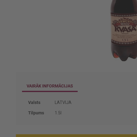
Iet
uz
galerijas
VAIRĀK INFORMĀCIJAS
sākumu
Vairāk
Valsts
LATVIJA
informācijas
Tilpums
1.5l