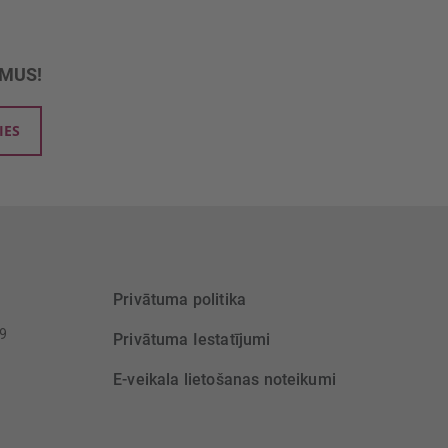
UMUS!
IES
Privātuma politika
39
Privātuma Iestatījumi
E-veikala lietošanas noteikumi