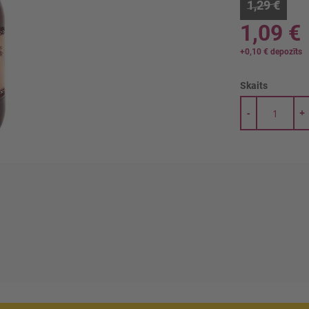
1,29 €
1,09 €
+
0,10 €
depozīts
Skaits
-
+