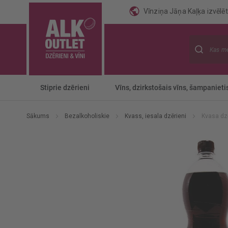
Vīnziņa Jāņa Kaļķa izvēlēti
Meklēt
Stiprie dzērieni
Vīns, dzirkstošais vīns, šampanieti
Sākums
Bezalkoholiskie
Kvass, iesala dzērieni
Kvasa dz
Iet
uz
galerijas
beigām