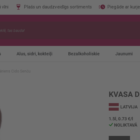
 vīni
Plašs un daudzveidīgs sortiments
Piegāde ar kurj
s
Alus, sidri, kokteiļi
Bezalkoholiskie
Jaunumi
ēriens Cido Senču
KVASA D
LATVIJA
1.5l, 0.73 €/l
NOLIKTAVĀ