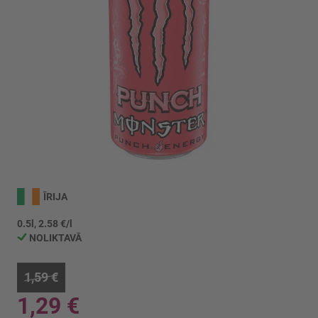
Iet
uz
ĪRIJA
galerijas
sākumu
0.5l, 2.58 €/l
NOLIKTAVĀ
1,59 €
1,29 €