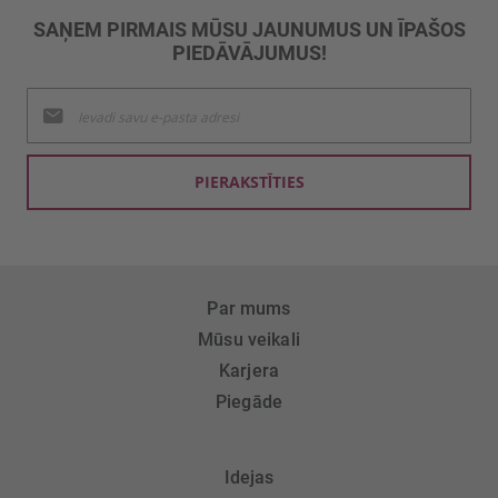
SAŅEM PIRMAIS MŪSU JAUNUMUS UN ĪPAŠOS
PIEDĀVĀJUMUS!
Pieteikties
jaunumu
saņemšanai:
PIERAKSTĪTIES
Par mums
Mūsu veikali
Karjera
Piegāde
Idejas