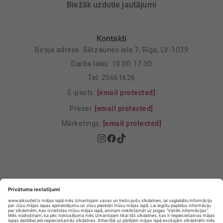
Biežāk uzdotie jautājumi
Kontakti
Biroja adrese: Bērzaunes iela 7, Rīga, LV-1039
Darba laiks: 10.00-17.30
Tel: 25661626
E-pasts:
[email protected]
Presei:
[email protected]
Mārketings:
[email protected]
Privātuma politika
Privātuma Iestatījumi
E-veikala lietošanas noteikumi