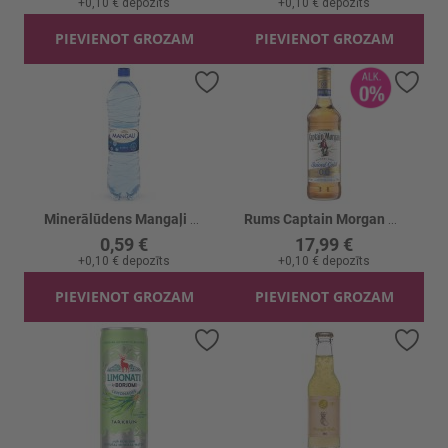
+
0,10 €
depozīts
+
0,10 €
depozīts
PIEVIENOT GROZAM
PIEVIENOT GROZAM
Pievienot vēlmju sarakstam
Piev
Minerālūdens Mangaļi Gāzēts
Rums Captain Morgan 0% b/a
0,59 €
17,99 €
+
0,10 €
depozīts
+
0,10 €
depozīts
PIEVIENOT GROZAM
PIEVIENOT GROZAM
Pievienot vēlmju sarakstam
Piev