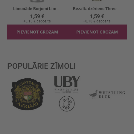
Limonāde Borjomi Limonati Tarhuns
Bezalk. dzēriens Three Cents Pineapple Soda
1,59 €
1,59 €
+
0,10 €
depozīts
+
0,10 €
depozīts
PIEVIENOT GROZAM
PIEVIENOT GROZAM
POPULĀRIE ZĪMOLI