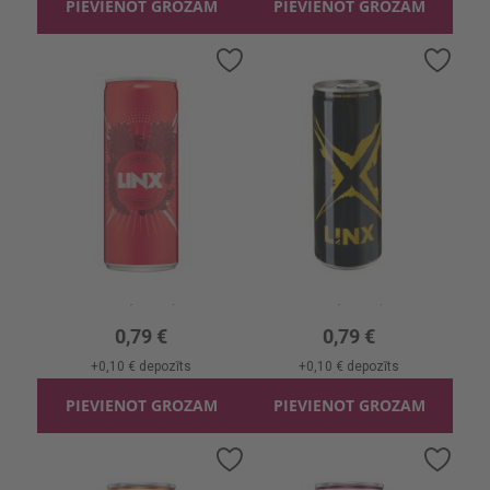
PIEVIENOT GROZAM
PIEVIENOT GROZAM
Pievienot
Pievi
vēlmju
vēlmj
sarakstam
sara
Enerģijas dzēr. Linx Ar arbūzu garšu
Enerģijas dzēr. Linx
0.25l, 3.16 €/l
0.25l, 3.16 €/l
0,79 €
0,79 €
+
0,10 €
depozīts
+
0,10 €
depozīts
PIEVIENOT GROZAM
PIEVIENOT GROZAM
Pievienot
Pievi
vēlmju
vēlmj