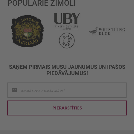
POPULĀRIE ZĪMOLI
SAŅEM PIRMAIS MŪSU JAUNUMUS UN ĪPAŠOS
PIEDĀVĀJUMUS!
Pieteikties
jaunumu
saņemšanai:
PIERAKSTĪTIES