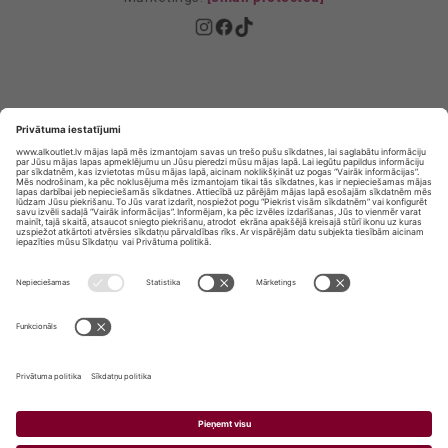
Privātuma politika
Privātuma Iestatījumi
E-veikala lietošanas noteikumi
© SIA „Vita Mārkets” visas tiesības aizsargātas.
ALKOHOLA LIETOŠANA KAITĒ JŪSU VESELĪBAI!
ALKOHOLA PĀRDOŠANA, IEGĀDĀŠANĀS UN
NODOŠANA NEPILNGADĪGĀM PERSONĀM IR
AIZLIEGTA.