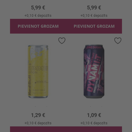
5,99 €
5,99 €
+
0,10 €
depozīts
+
0,10 €
depozīts
PIEVIENOT GROZAM
PIEVIENOT GROZAM
Pievienot
Pievi
vēlmju
vēlmj
sarakstam
sara
Enerģijas dzēr. Red Bull Sudachi Lime
Enerģijas dzēr. Dynami_T Dragon Fruit
0.25l, 5.16 €/l
0.5l, 2.18 €/l
1,29 €
1,09 €
+
0,10 €
depozīts
+
0,10 €
depozīts