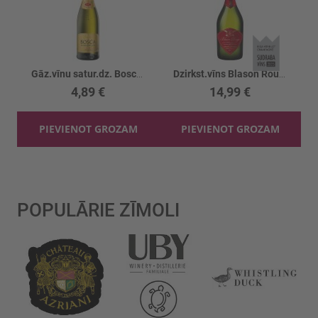
Gāz.vīnu satur.dz. Bosca Gold Label 7.5%
Dzirkst.vīns Blason Rouge CremantDeLimoux 12%
4,89 €
14,99 €
PIEVIENOT GROZAM
PIEVIENOT GROZAM
POPULĀRIE ZĪMOLI