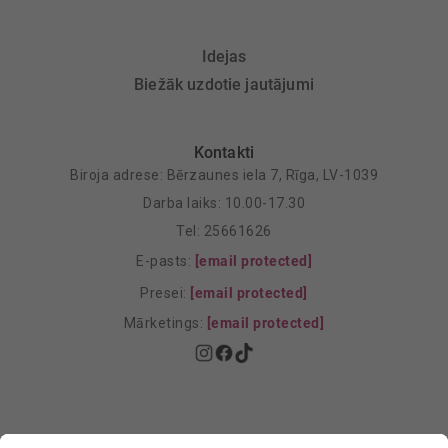
Idejas
Biežāk uzdotie jautājumi
Kontakti
Biroja adrese: Bērzaunes iela 7, Rīga, LV-1039
Darba laiks: 10.00-17.30
Tel: 25661626
E-pasts:
[email protected]
Presei:
[email protected]
Mārketings:
[email protected]
Privātuma politika