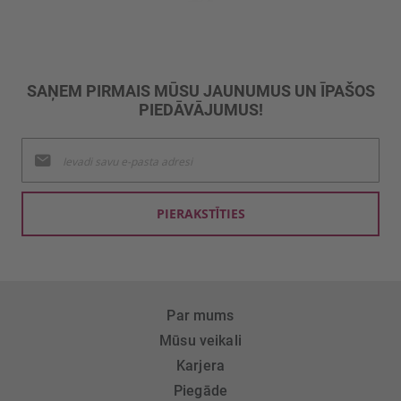
SAŅEM PIRMAIS MŪSU JAUNUMUS UN ĪPAŠOS
PIEDĀVĀJUMUS!
Pieteikties
jaunumu
saņemšanai:
PIERAKSTĪTIES
Par mums
Mūsu veikali
Karjera
Piegāde