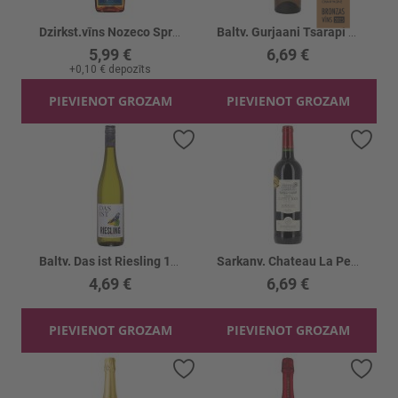
Dzirkst.vīns Nozeco Spritzs B/a 0%
Baltv. Gurjaani Tsarapi Amber 13.5%
5,99 €
6,69 €
+
0,10 €
depozīts
PIEVIENOT GROZAM
PIEVIENOT GROZAM
Pievienot vēlmju sarakstam
Piev
Baltv. Das ist Riesling 11%
Sarkanv. Chateau La Petite Borie 12.5%
4,69 €
6,69 €
PIEVIENOT GROZAM
PIEVIENOT GROZAM
Pievienot vēlmju sarakstam
Piev