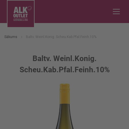
Sākums
Baltv. Weinl.Konig. Scheu.Kab.Pfal.Feinh.10%
Baltv. Weinl.Konig.
Scheu.Kab.Pfal.Feinh.10%
Iet
uz
galerijas
beigām