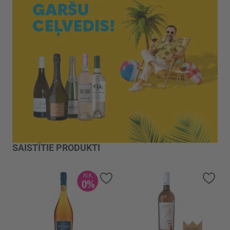
SAISTĪTIE PRODUKTI
Pievienot vēlmju sarakstam
Piev