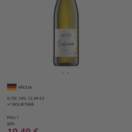
Iet
uz
VĀCIJA
galerijas
sākumu
0.75l, 10%, 13.99 €/l
NOLIKTAVĀ
Pērc 1
gab.