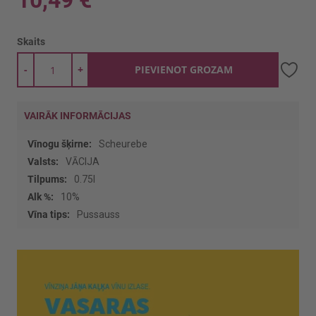
10,49 €
Skaits
-
+
PIEVIENOT GROZAM
VAIRĀK INFORMĀCIJAS
Vairāk
Scheurebe
informācijas
VĀCIJA
0.75l
10%
Pussauss