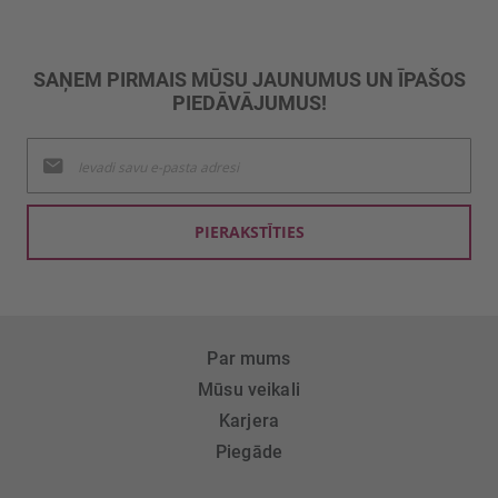
SAŅEM PIRMAIS MŪSU JAUNUMUS UN ĪPAŠOS
PIEDĀVĀJUMUS!
Pieteikties
jaunumu
saņemšanai:
PIERAKSTĪTIES
Par mums
Mūsu veikali
Karjera
Piegāde