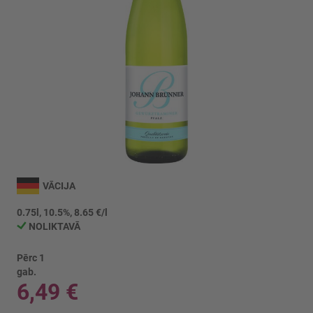
Iet
uz
VĀCIJA
galerijas
sākumu
0.75l, 10.5%, 8.65 €/l
NOLIKTAVĀ
Pērc 1
gab.
6,49 €