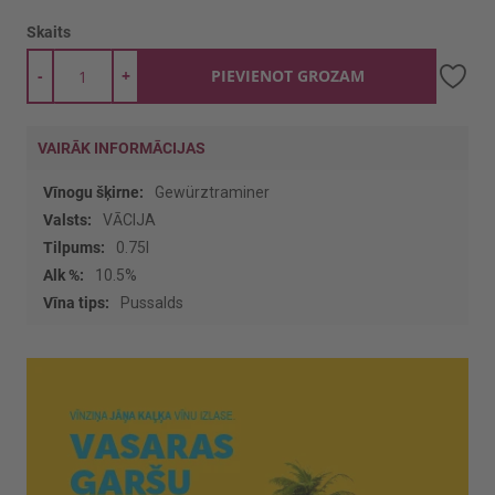
Skaits
-
+
PIEVIENOT GROZAM
VAIRĀK INFORMĀCIJAS
Vairāk
Gewürztraminer
informācijas
VĀCIJA
0.75l
10.5%
Pussalds