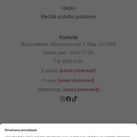
Idejas
Biežāk uzdotie jautājumi
Kontakti
Biroja adrese: Bērzaunes iela 7, Rīga, LV-1039
Darba laiks: 10.00-17.30
Tel: 25661626
E-pasts:
[email protected]
Presei:
[email protected]
Mārketings:
[email protected]
Privātuma politika
Privātuma Iestatījumi