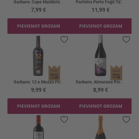
Sarkanv. Cape Maidens Shiraz 14%
Portvīns Porto Fogo Tawny Port 20%
7,99 €
11,99 €
PIEVIENOT GROZAM
PIEVIENOT GROZAM
Pievienot vēlmju sarakstam
Piev
Sarkanv. 12 e Mezzo Primitivo 12.5%
Sarkanv. Almorano Pinot Noir 13%
9,99 €
8,99 €
PIEVIENOT GROZAM
PIEVIENOT GROZAM
Pievienot vēlmju sarakstam
Piev