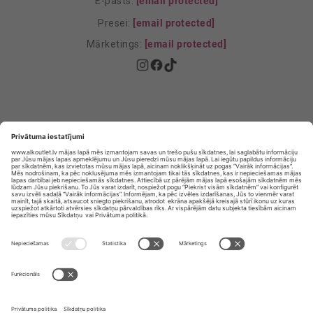
E-pasts:
[email protected]
Presei:
[email protected]
Mārketings:
[email protected]
Privātuma politika
Privātuma Iestatījumi
E-veikala lietošanas noteikumi
© SIA „Vita Mārkets” visas tiesības aizsargātas.