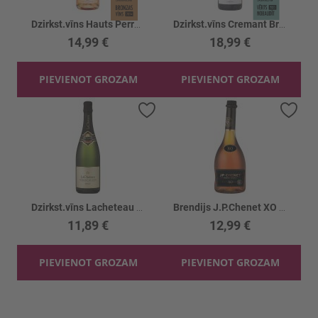
Dzirkst.vīns Hauts Perrays Cremant Rose 12.5%
Dzirkst.vīns Cremant Brut Blanc 12.5%
14,99 €
18,99 €
PIEVIENOT GROZAM
PIEVIENOT GROZAM
Pievienot vēlmju sarakstam
Piev
Dzirkst.vīns Lacheteau Cremant Brut 12%
Brendijs J.P.Chenet XO 38%
11,89 €
12,99 €
PIEVIENOT GROZAM
PIEVIENOT GROZAM