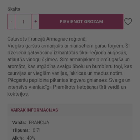
Skaits
-
+
PIEVIENOT GROZAM
Gatavots Francijā Armagnac reģionā.
Vieglas garšas armanjaks ar niansētiem garšu toņiem. Šī
dzēriena gatavošanā izmantotas tikai reģionā augošās,
atļautās vīnogu šķirnes. Šim armanjakam piemīt garša un
aromāts, kas atgādina svaigu ābolu un bumbieru toņi, kas
caurvijas ar vieglām vaniļas, lakricas un medus notīm.
Pēcgaršu papildina pikantas ingvera gnianses. Svaigs un
intensīvs vienlaicīgi. Piemērots lietošanai tīrā veidā un
kokteiļos.
VAIRĀK INFORMĀCIJAS
Vairāk
FRANCIJA
informācijas
0.7l
40%