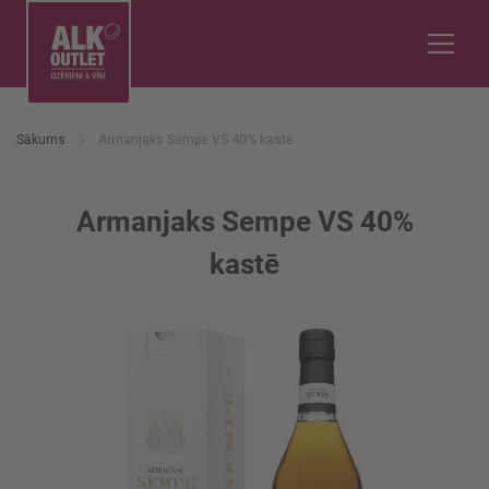
Sākums
Armanjaks Sempe VS 40% kastē
Armanjaks Sempe VS 40%
kastē
Iet
uz
galerijas
beigām