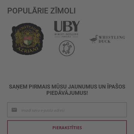
POPULĀRIE ZĪMOLI
SAŅEM PIRMAIS MŪSU JAUNUMUS UN ĪPAŠOS
PIEDĀVĀJUMUS!
Pieteikties
jaunumu
saņemšanai:
PIERAKSTĪTIES