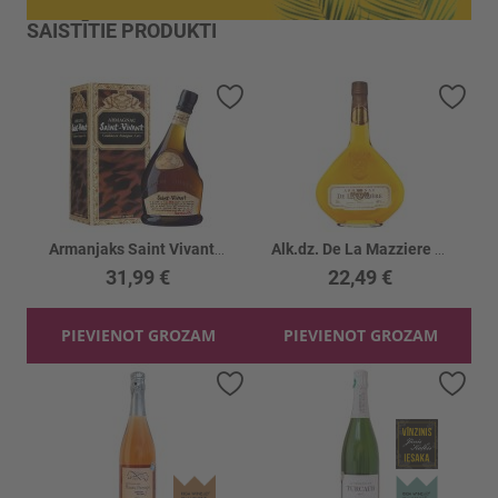
SAISTĪTIE PRODUKTI
Pievienot vēlmju sarakstam
Piev
Armanjaks Saint Vivant VS 40% kārbā
Alk.dz. De La Mazziere Armanjaks 40%
31,99 €
22,49 €
PIEVIENOT GROZAM
PIEVIENOT GROZAM
Pievienot vēlmju sarakstam
Piev