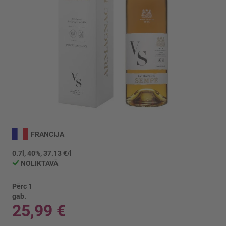
Iet
uz
FRANCIJA
galerijas
sākumu
0.7l, 40%, 37.13 €/l
NOLIKTAVĀ
Pērc 1
gab.
25,99 €