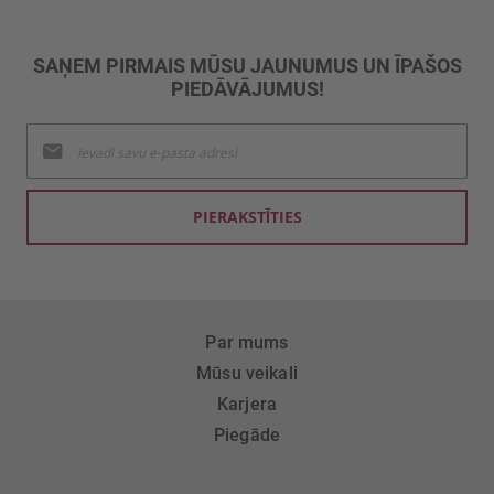
SAŅEM PIRMAIS MŪSU JAUNUMUS UN ĪPAŠOS
PIEDĀVĀJUMUS!
Pieteikties
jaunumu
saņemšanai:
PIERAKSTĪTIES
Par mums
Mūsu veikali
Karjera
Piegāde