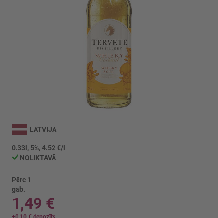
Iet
uz
LATVIJA
galerijas
sākumu
0.33l, 5%, 4.52 €/l
NOLIKTAVĀ
Pērc 1
gab.
1,49 €
+
0,10 €
depozīts