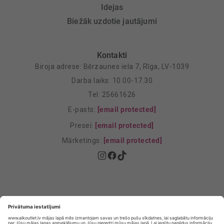
Idejas
Biežāk uzdotie jautājumi
Kontakti
Biroja adrese: Bērzaunes iela 7, Rīga, LV-1039
Darba laiks: 10.00-17.30
Tel: 25661626
E-pasts:
[email protected]
Presei:
[email protected]
Mārketings:
[email protected]
Privātuma politika
Privātuma Iestatījumi