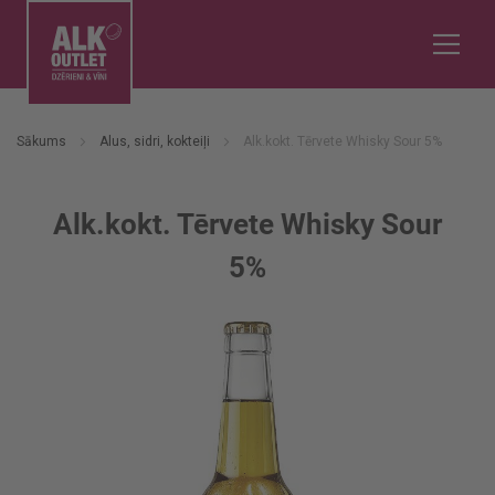
Sākums
Alus, sidri, kokteiļi
Alk.kokt. Tērvete Whisky Sour 5%
Alk.kokt. Tērvete Whisky Sour
5%
Iet
uz
galerijas
beigām