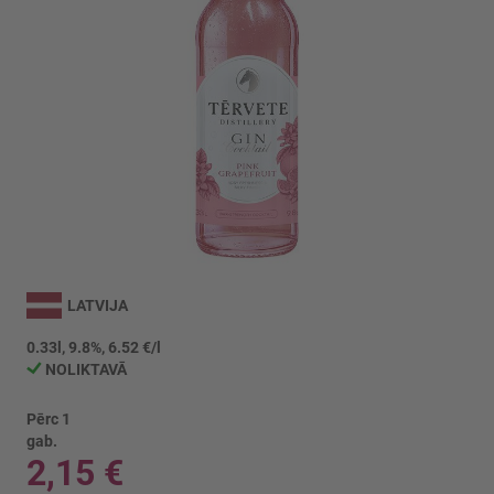
Iet
uz
LATVIJA
galerijas
sākumu
0.33l, 9.8%, 6.52 €/l
NOLIKTAVĀ
Pērc 1
gab.
2,15 €