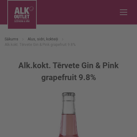
Sākums
Alus, sidri, kokteiļi
Alk.kokt. Tērvete Gin & Pink grapefruit 9.8%
Alk.kokt. Tērvete Gin & Pink
grapefruit 9.8%
Iet
uz
galerijas
beigām