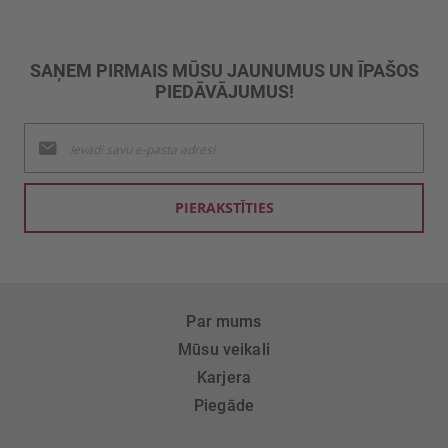
SAŅEM PIRMAIS MŪSU JAUNUMUS UN ĪPAŠOS
PIEDĀVĀJUMUS!
Pieteikties
jaunumu
saņemšanai:
PIERAKSTĪTIES
Par mums
Mūsu veikali
Karjera
Piegāde