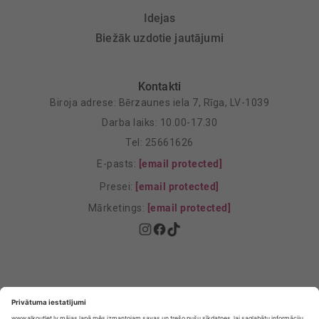
Idejas
Biežāk uzdotie jautājumi
Kontakti
Biroja adrese: Bērzaunes iela 7, Rīga, LV-1039
Darba laiks: 10.00-17.30
Tel: 25661626
E-pasts:
[email protected]
Presei:
[email protected]
Mārketings:
[email protected]
Privātuma politika
Privātuma Iestatījumi