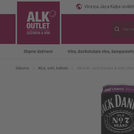
Vīnziņa Jāņa Kaļķa izvēlēti
Meklēt
Stiprie dzērieni
Vīns, dzirkstošais vīns, šampanieti
Sākums
Alus, sidri, kokteiļi
Alk.kokt. Jack Daniels ar kolu Ch
Iet
uz
galerijas
beigām