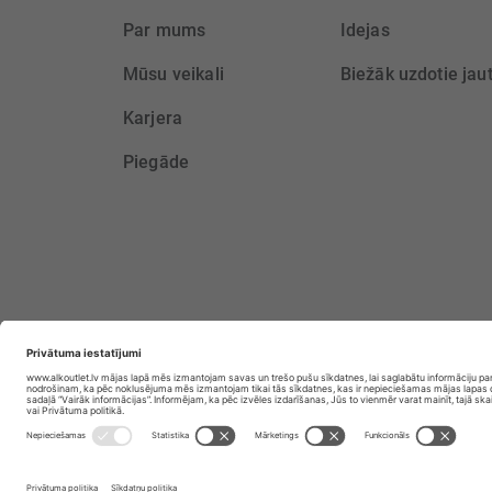
Par mums
Idejas
Mūsu veikali
Biežāk uzdotie jau
Karjera
Piegāde