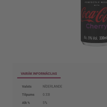
Iet
uz
galerijas
sākumu
VAIRĀK INFORMĀCIJAS
Vairāk
Valsts
NĪDERLANDE
informācijas
Tilpums
0.33l
Alk %
5%