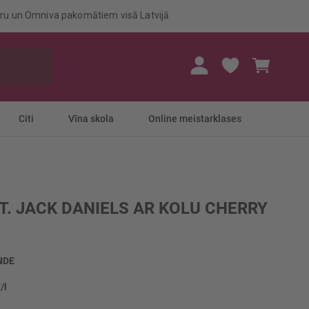
eru un Omniva pakomātiem visā Latvijā
Mans gr
Citi
Vīna skola
Online meistarklases
T. JACK DANIELS AR KOLU CHERRY
NDE
/l