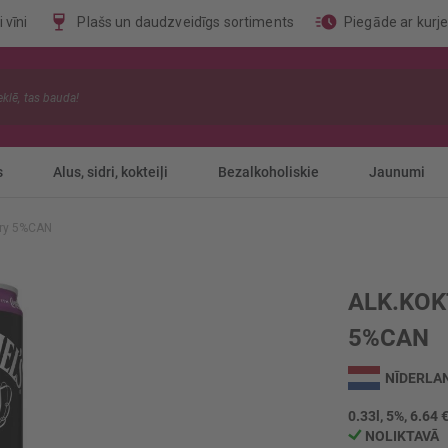
 vīni
Plašs un daudzveidīgs sortiments
Piegāde ar kurj
s
Alus, sidri, kokteiļi
Bezalkoholiskie
Jaunumi
erry 5%CAN
ALK.KOK
5%CAN
NĪDERLA
0.33l, 5%, 6.64 €
NOLIKTAVĀ