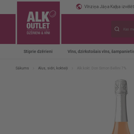
Vīnziņa Jāņa Kaļķa izvēlēti
Meklēt
Stiprie dzērieni
Vīns, dzirkstošais vīns, šampanieti
Sākums
Alus, sidri, kokteiļi
Alk.kokt. Don Simon Bellini 7%
Iet
uz
galerijas
beigām