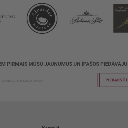
M PIRMAIS MŪSU JAUNUMUS UN ĪPAŠOS PIEDĀVĀJ
ties
PIERAKSTĪT
mu
šanai: