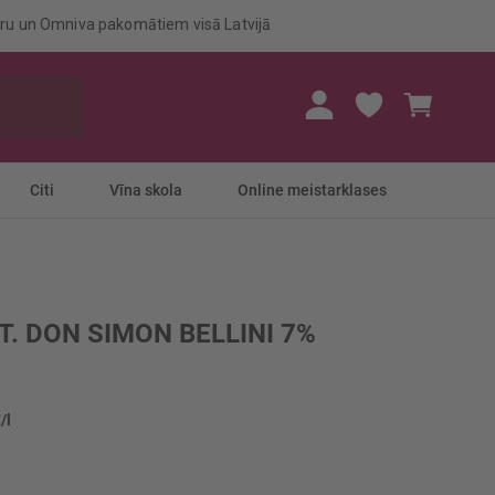
eru un Omniva pakomātiem visā Latvijā
Mans gr
Citi
Vīna skola
Online meistarklases
T. DON SIMON BELLINI 7%
/l