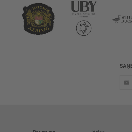
SAŅE
Pieteik
jaunu
saņem