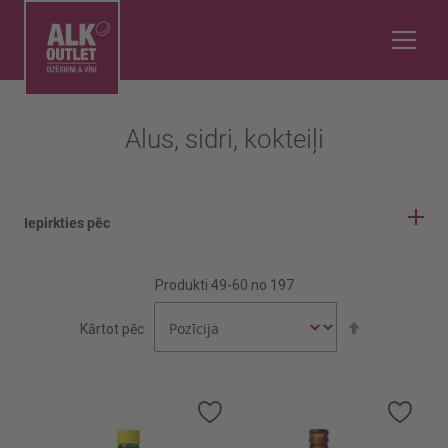
Alus, sidri, kokteiļi
Iepirkties pēc
IEPIRKŠANĀS OPCIJAS
Produkti
49
-
60
no
197
Alus tonis
Iestatīt
Kārtot pēc
Gaišais
dilstošā
secībā
Tumšais
Alus tips
Pievienot
Pievi
vēlmju
vēlmj
sarakstam
sara