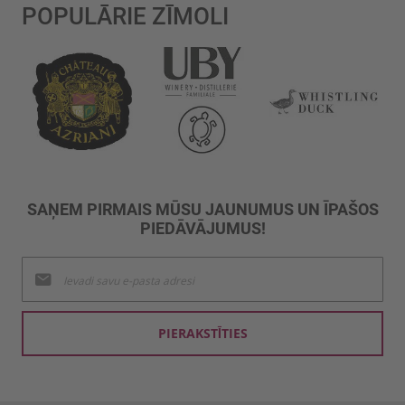
POPULĀRIE ZĪMOLI
SAŅEM PIRMAIS MŪSU JAUNUMUS UN ĪPAŠOS
PIEDĀVĀJUMUS!
Pieteikties
jaunumu
saņemšanai:
PIERAKSTĪTIES