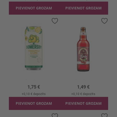
PIEVIENOT GROZAM
PIEVIENOT GROZAM
Pievienot
Pievi
vēlmju
vēlmj
sarakstam
sara
Sidrs Somersby Pineapple Lime 4.5%
Alus Tērvete Ķiršu 4.0%
0.5l, 4.5%, 3.50 €/l
0.5l, 4.0%, 2.98 €/l
1,75 €
1,49 €
+
0,10 €
depozīts
+
0,10 €
depozīts
PIEVIENOT GROZAM
PIEVIENOT GROZAM
Pievienot
Pievi