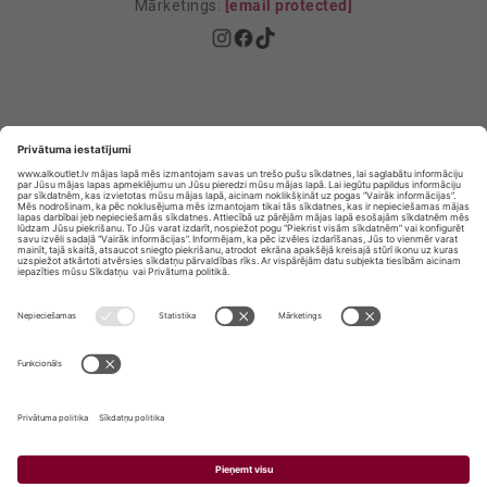
Mārketings:
[email protected]
Privātuma politika
Privātuma Iestatījumi
E-veikala lietošanas noteikumi
© SIA „Vita Mārkets” visas tiesības aizsargātas.
ALKOHOLA LIETOŠANA KAITĒ JŪSU VESELĪBAI!
ALKOHOLA PĀRDOŠANA, IEGĀDĀŠANĀS UN
NODOŠANA NEPILNGADĪGĀM PERSONĀM IR