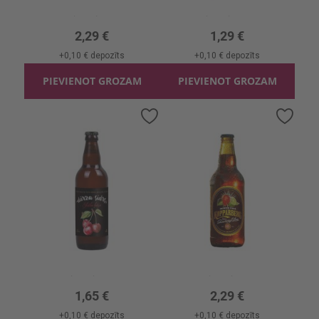
0.33l, 4.5%, 6.94 €/l
0.5l, 5.1%, 2.58 €/l
2,29 €
1,29 €
+
0,10 €
depozīts
+
0,10 €
depozīts
PIEVIENOT GROZAM
PIEVIENOT GROZAM
Pievienot
Pievi
vēlmju
vēlmj
sarakstam
sara
Sidrs Dārza Skābo Ķiršu 5.5%
Sidrs Kopparberg Strawb.&Lime 4.5%
0.5l, 5.5%, 3.30 €/l
0.33l, 4.5%, 6.94 €/l
1,65 €
2,29 €
+
0,10 €
depozīts
+
0,10 €
depozīts