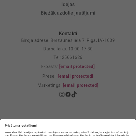
Idejas
Biežāk uzdotie jautājumi
Kontakti
Biroja adrese: Bērzaunes iela 7, Rīga, LV-1039
Darba laiks: 10.00-17.30
Tel: 25661626
E-pasts:
[email protected]
Presei:
[email protected]
Mārketings:
[email protected]
Privātuma politika
Privātuma Iestatījumi