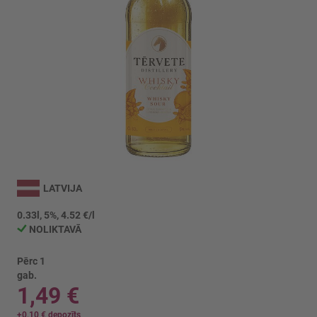
Iet
uz
LATVIJA
galerijas
sākumu
0.33l, 5%, 4.52 €/l
NOLIKTAVĀ
Pērc 1
gab.
1,49 €
+
0,10 €
depozīts