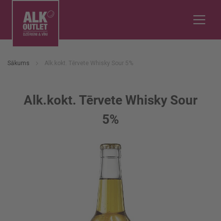
Sākums
Alk.kokt. Tērvete Whisky Sour 5%
Alk.kokt. Tērvete Whisky Sour
5%
Iet
uz
galerijas
beigām