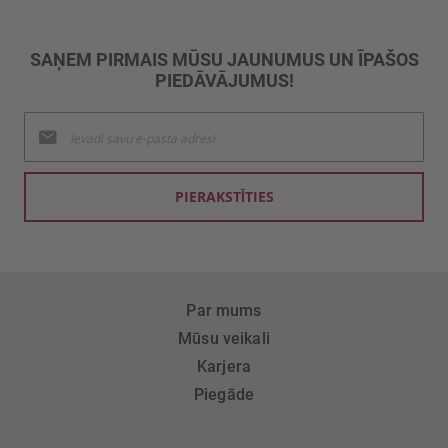
SAŅEM PIRMAIS MŪSU JAUNUMUS UN ĪPAŠOS
PIEDĀVĀJUMUS!
Pieteikties
jaunumu
saņemšanai:
PIERAKSTĪTIES
Par mums
Mūsu veikali
Karjera
Piegāde