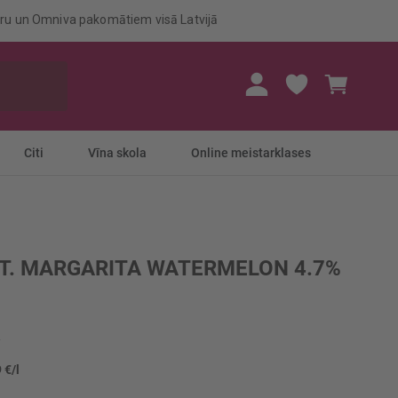
eru un Omniva pakomātiem visā Latvijā
Mans gr
Citi
Vīna skola
Online meistarklases
T. MARGARITA WATERMELON 4.7%
 €/l