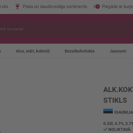
 vīni
Plašs un daudzveidīgs sortiments
Piegāde ar kurj
s
Alus, sidri, kokteiļi
Bezalkoholiskie
Jaunumi
ALK.KOK
STIKLS
IGAUNIJA
0.33l, 4.7%, 3.79
NOLIKTAVĀ