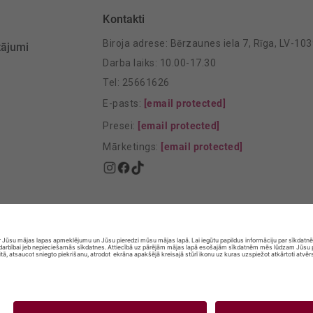
Kontakti
Biroja adrese: Bērzaunes iela 7, Rīga, LV-10
tājumi
Darba laiks: 10.00-17.30
Tel: 25661626
E-pasts:
[email protected]
Presei:
[email protected]
Mārketings:
[email protected]
© SIA „Vita Mārkets” visas tiesības aizsargātas.