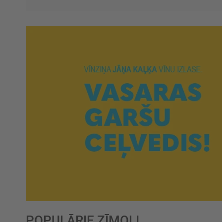
POPULĀRIE ZĪMOLI