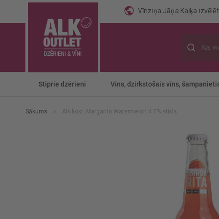
Vīnziņa Jāņa Kaļķa izvēlēti
Meklēt
Stiprie dzērieni
Vīns, dzirkstošais vīns, šampanieti
Sākums
Alk.kokt. Margarita Watermelon 4.7% stikls
Iet
uz
galerijas
beigām