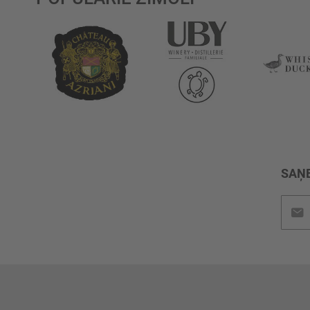
SAŅE
Pieteik
jaunu
saņem