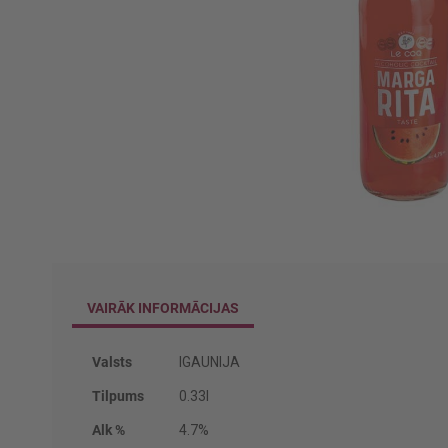
Iet
uz
galerijas
sākumu
VAIRĀK INFORMĀCIJAS
Vairāk
Valsts
IGAUNIJA
informācijas
Tilpums
0.33l
Alk %
4.7%