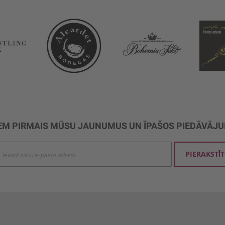
M PIRMAIS MŪSU JAUNUMUS UN ĪPAŠOS PIEDĀVĀJ
ties
PIERAKSTĪT
mu
šanai: