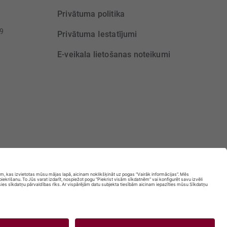
Privātuma politika
39
Privātuma Iestatījumi
E-veikala lietošanas noteikumi