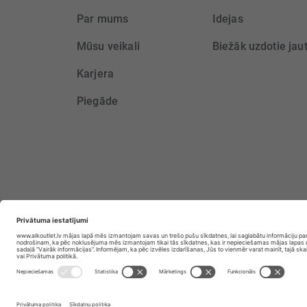
Par mums
Idejas
Mūsu veikali
Biežāk uzdotie jau
Karjera
Piegāde