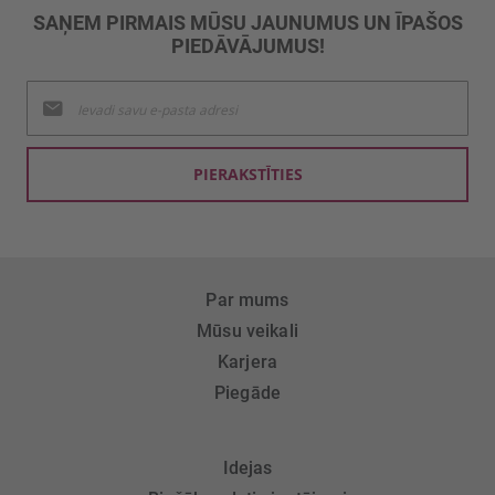
SAŅEM PIRMAIS MŪSU JAUNUMUS UN ĪPAŠOS
PIEDĀVĀJUMUS!
Pieteikties
jaunumu
saņemšanai:
PIERAKSTĪTIES
Par mums
Mūsu veikali
Karjera
Piegāde
Idejas