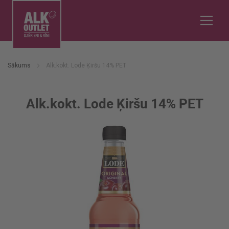
Sākums
Alk.kokt. Lode Ķiršu 14% PET
Alk.kokt. Lode Ķiršu 14% PET
Iet
uz
galerijas
beigām