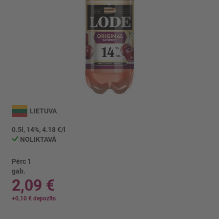
Iet
uz
LIETUVA
galerijas
sākumu
0.5l, 14%, 4.18 €/l
NOLIKTAVĀ
Pērc 1
gab.
2,09 €
+
0,10 €
depozīts