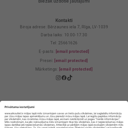
Biežāk uzdotie jautājumi
Kontakti
Biroja adrese: Bērzaunes iela 7, Rīga, LV-1039
Darba laiks: 10.00-17.30
Tel: 25661626
E-pasts:
[email protected]
Presei:
[email protected]
Mārketings:
[email protected]
Privātuma politika
Privātuma Iestatījumi
E-veikala lietošanas noteikumi