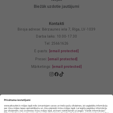
Biežāk uzdotie jautājumi
Kontakti
Biroja adrese: Bērzaunes iela 7, Rīga, LV-1039
Darba laiks: 10.00-17.30
Tel: 25661626
E-pasts:
[email protected]
Presei:
[email protected]
Mārketings:
[email protected]
Privātuma politika
Privātuma Iestatījumi
E-veikala lietošanas noteikumi