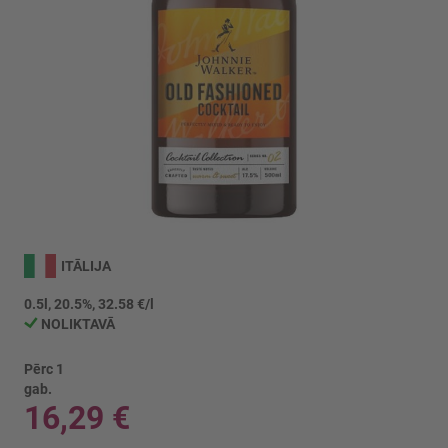
Iet
uz
ITĀLIJA
galerijas
sākumu
0.5l, 20.5%, 32.58 €/l
NOLIKTAVĀ
Pērc 1
gab.
16,29 €