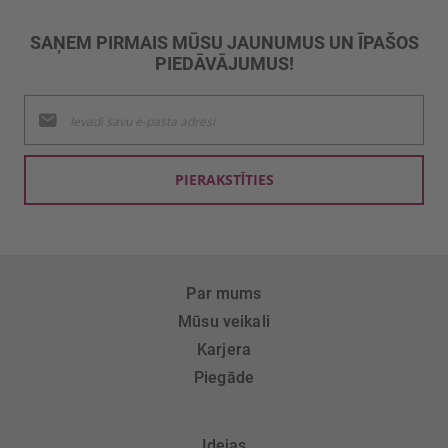
SAŅEM PIRMAIS MŪSU JAUNUMUS UN ĪPAŠOS
PIEDĀVĀJUMUS!
Pieteikties
jaunumu
saņemšanai:
PIERAKSTĪTIES
Par mums
Mūsu veikali
Karjera
Piegāde
Idejas