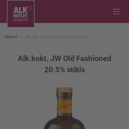
Sākums
Alk.kokt. JW Old Fashioned 20.5% stikls
Alk.kokt. JW Old Fashioned
20.5% stikls
Iet
uz
galerijas
beigām