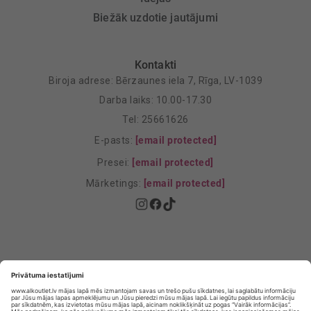
Biežāk uzdotie jautājumi
Kontakti
Biroja adrese: Bērzaunes iela 7, Rīga, LV-1039
Darba laiks: 10.00-17.30
Tel: 25661626
E-pasts:
[email protected]
Presei:
[email protected]
Mārketings:
[email protected]
Privātuma politika
Privātuma Iestatījumi
E-veikala lietošanas noteikumi