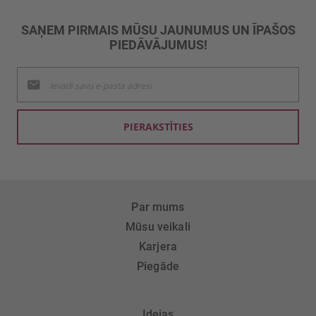
SAŅEM PIRMAIS MŪSU JAUNUMUS UN ĪPAŠOS
PIEDĀVĀJUMUS!
Pieteikties
jaunumu
saņemšanai:
PIERAKSTĪTIES
Par mums
Mūsu veikali
Karjera
Piegāde
Idejas