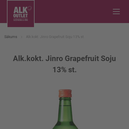
Sākums
Alk.kokt. Jinro Grapefruit Soju 13% st.
Alk.kokt. Jinro Grapefruit Soju
13% st.
Iet
uz
galerijas
beigām