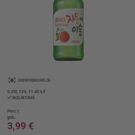
Iet
uz
DIENVIDKOREJA
galerijas
sākumu
0.35l, 13%, 11.40 €/l
NOLIKTAVĀ
Pērc 1
gab.
3,99 €