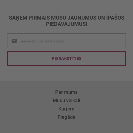
SAŅEM PIRMAIS MŪSU JAUNUMUS UN ĪPAŠOS
PIEDĀVĀJUMUS!
Pieteikties
jaunumu
saņemšanai:
PIERAKSTĪTIES
Par mums
Mūsu veikali
Karjera
Piegāde