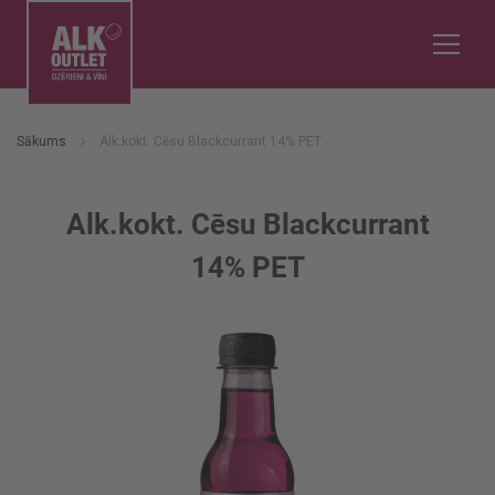
Sākums
Alk.kokt. Cēsu Blackcurrant 14% PET
Alk.kokt. Cēsu Blackcurrant
14% PET
Iet
uz
galerijas
beigām