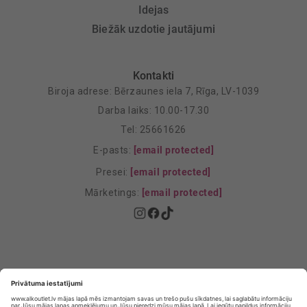
Idejas
Biežāk uzdotie jautājumi
Kontakti
Biroja adrese: Bērzaunes iela 7, Rīga, LV-1039
Darba laiks: 10.00-17.30
Tel: 25661626
E-pasts:
[email protected]
Presei:
[email protected]
Mārketings:
[email protected]
Privātuma politika
Privātuma Iestatījumi