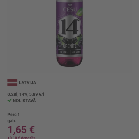
Iet
uz
LATVIJA
galerijas
sākumu
0.28l, 14%, 5.89 €/l
NOLIKTAVĀ
Pērc 1
gab.
1,65 €
+
0,10 €
depozīts