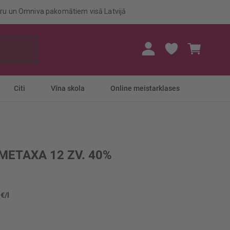
eru un Omniva pakomātiem visā Latvijā
Mans gr
Citi
Vīna skola
Online meistarklases
 METAXA 12 ZV. 40%
 €/l