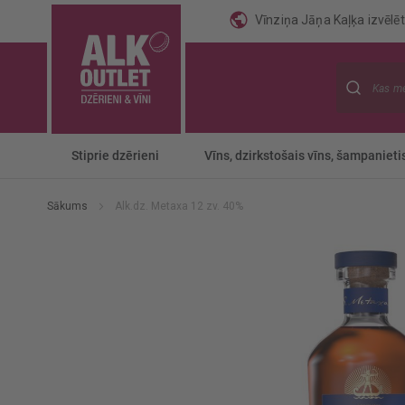
Vīnziņa Jāņa Kaļķa izvēlēti
Meklēt
Stiprie dzērieni
Vīns, dzirkstošais vīns, šampanieti
Sākums
Alk.dz. Metaxa 12 zv. 40%
Iet
uz
galerijas
beigām