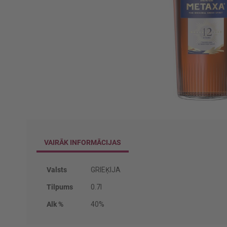
Iet
uz
galerijas
VAIRĀK INFORMĀCIJAS
sākumu
Vairāk
Valsts
GRIEĶIJA
informācijas
Tilpums
0.7l
Alk %
40%