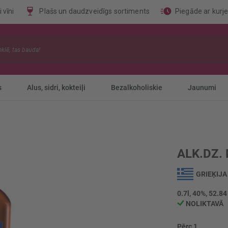
 vīni
Plašs un daudzveidīgs sortiments
Piegāde ar kurj
s
Alus, sidri, kokteiļi
Bezalkoholiskie
Jaunumi
ALK.DZ.
GRIEĶIJA
0.7l, 40%, 52.84
NOLIKTAVĀ
Pērc 1