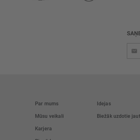
SAŅE
Pieteik
jaunu
saņem
Par mums
Idejas
Mūsu veikali
Biežāk uzdotie jau
Karjera