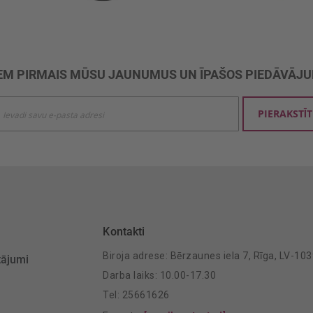
M PIRMAIS MŪSU JAUNUMUS UN ĪPAŠOS PIEDĀVĀJ
ties
PIERAKSTĪT
mu
šanai:
Kontakti
Biroja adrese: Bērzaunes iela 7, Rīga, LV-10
tājumi
Darba laiks: 10.00-17.30
Tel: 25661626