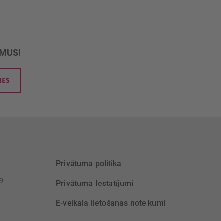
UMUS!
IES
Privātuma politika
39
Privātuma Iestatījumi
E-veikala lietošanas noteikumi