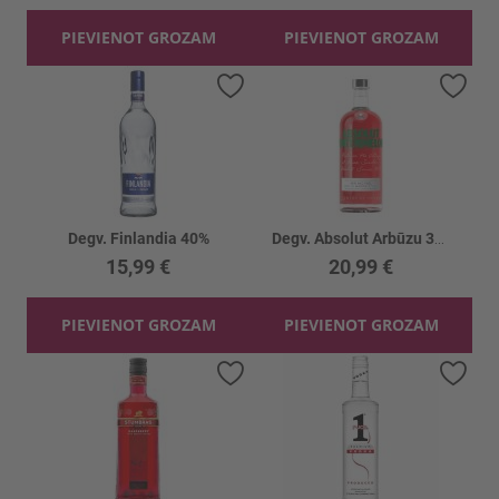
PIEVIENOT GROZAM
PIEVIENOT GROZAM
Pievienot vēlmju sarakstam
Piev
Degv. Finlandia 40%
Degv. Absolut Arbūzu 38%
15,99 €
20,99 €
PIEVIENOT GROZAM
PIEVIENOT GROZAM
Pievienot vēlmju sarakstam
Piev