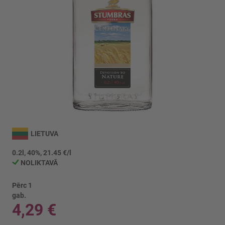
Iet
uz
LIETUVA
galerijas
sākumu
0.2l, 40%, 21.45 €/l
NOLIKTAVĀ
Pērc 1
gab.
4,29 €