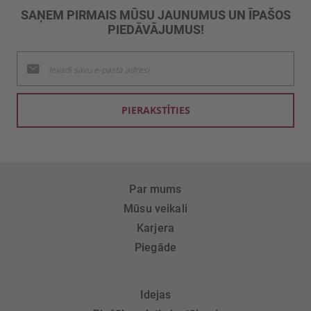
SAŅEM PIRMAIS MŪSU JAUNUMUS UN ĪPAŠOS
PIEDĀVĀJUMUS!
Pieteikties
jaunumu
saņemšanai:
PIERAKSTĪTIES
Par mums
Mūsu veikali
Karjera
Piegāde
Idejas