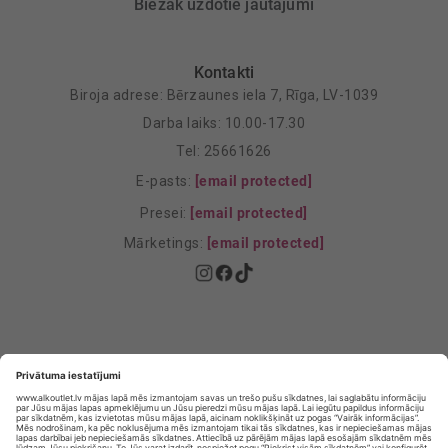
Biežāk uzdotie jautājumi
Kontakti
Biroja adrese: Bērzaunes iela 7, Rīga, LV-1039
Darba laiks: 10.00-17.30
Tel: 25661626
E-pasts:
[email protected]
Presei:
[email protected]
Mārketings:
[email protected]
Privātuma politika
Privātuma Iestatījumi
E-veikala lietošanas noteikumi