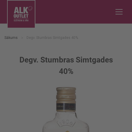
Sākums
Degv. Stumbras Simtgades 40%
Degv. Stumbras Simtgades
40%
Iet
uz
galerijas
beigām