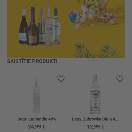
SAISTĪTIE PRODUKTI
Pievienot vēlmju sarakstam
Piev
Degv. Laplandia 40%
Degv. Zubrowka Biala 40%
24,99 €
12,99 €