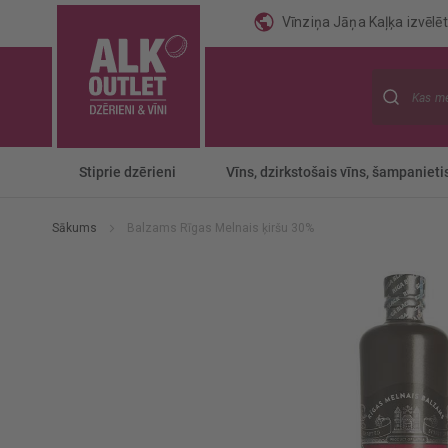
Vīnziņa Jāņa Kaļķa izvēlēti
Meklēt
Stiprie dzērieni
Vīns, dzirkstošais vīns, šampanieti
Sākums
Balzams Rīgas Melnais ķiršu 30%
Iet
uz
galerijas
beigām