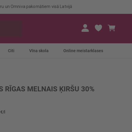
eru un Omniva pakomātiem visā Latvijā
Mans gr
Citi
Vīna skola
Online meistarklases
 RĪGAS MELNAIS ĶIRŠU 30%
 €/l