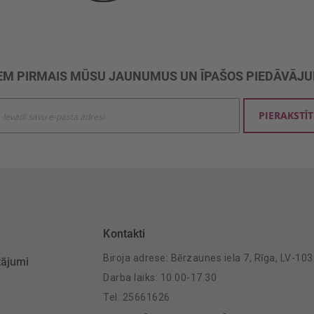
M PIRMAIS MŪSU JAUNUMUS UN ĪPAŠOS PIEDĀVĀJ
ties
PIERAKSTĪT
mu
šanai:
Kontakti
Biroja adrese: Bērzaunes iela 7, Rīga, LV-10
tājumi
Darba laiks: 10.00-17.30
Tel: 25661626