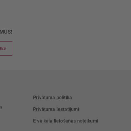
UMUS!
IES
Privātuma politika
39
Privātuma Iestatījumi
E-veikala lietošanas noteikumi