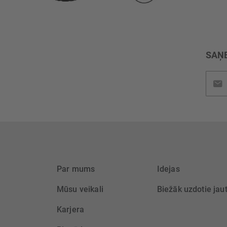
SAŅE
Pieteik
jaunu
saņem
Par mums
Idejas
Mūsu veikali
Biežāk uzdotie jau
Karjera