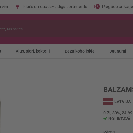
 vīni
Plašs un daudzveidīgs sortiments
Piegāde ar kurj
s
Alus, sidri, kokteiļi
Bezalkoholiskie
Jaunumi
BALZAMS
LATVIJA
0.7l, 30%, 24.99
NOLIKTAVĀ
Pērc 1