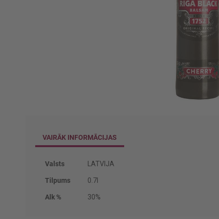
Iet
uz
galerijas
VAIRĀK INFORMĀCIJAS
sākumu
Vairāk
Valsts
LATVIJA
informācijas
Tilpums
0.7l
Alk %
30%